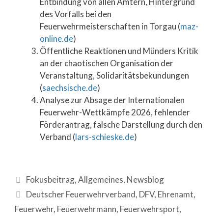
Entbindung von allen Ämtern, Hintergrund
des Vorfalls bei den
Feuerwehrmeisterschaften in Torgau (
maz-
online.de
)
Öffentliche Reaktionen und Münders Kritik
an der chaotischen Organisation der
Veranstaltung, Solidaritätsbekundungen
(
saechsische.de
)
Analyse zur Absage der Internationalen
Feuerwehr-Wettkämpfe 2026, fehlender
Förderantrag, falsche Darstellung durch den
Verband (
lars-schieske.de
)
Fokusbeitrag
,
Allgemeines
,
Newsblog
Deutscher Feuerwehrverband
,
DFV
,
Ehrenamt
,
Feuerwehr
,
Feuerwehrmann
,
Feuerwehrsport
,