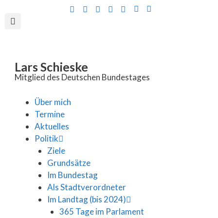
Inhalt
springen
Lars Schieske
Mitglied des Deutschen Bundestages
Über mich
Termine
Aktuelles
Politik
Ziele
Grundsätze
Im Bundestag
Als Stadtverordneter
Im Landtag (bis 2024)
365 Tage im Parlament