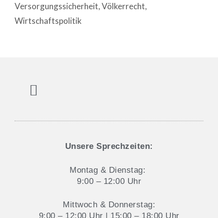
Versorgungssicherheit
,
Völkerrecht
,
Wirtschaftspolitik
Aktuelles und Blog
Datenschutz & Cookie-Hinweise
Unsere Sprechzeiten:
Montag & Dienstag:
9:00 – 12:00 Uhr
Mittwoch & Donnerstag:
9:00 – 12:00 Uhr | 15:00 – 18:00 Uhr