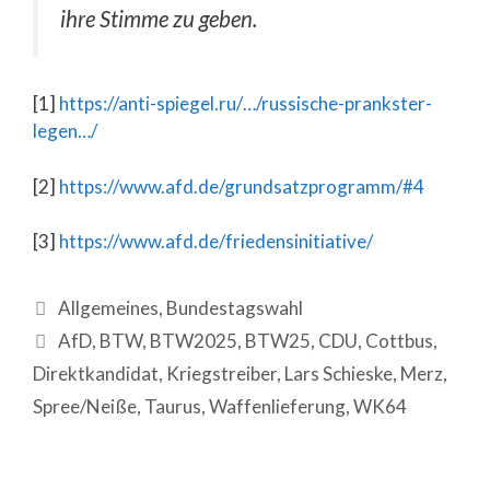
ihre Stimme zu geben.
[1]
https://anti-spiegel.ru/…/russische-prankster-
legen…/
[2]
https://www.afd.de/grundsatzprogramm/#4
[3]
https://www.afd.de/friedensinitiative/
Allgemeines
,
Bundestagswahl
AfD
,
BTW
,
BTW2025
,
BTW25
,
CDU
,
Cottbus
,
Direktkandidat
,
Kriegstreiber
,
Lars Schieske
,
Merz
,
Spree/Neiße
,
Taurus
,
Waffenlieferung
,
WK64