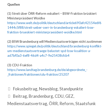
Quellen
(1) Streit über ÖRR-Reform eskaliert – BSW-Fraktion brüskiert
Ministerpräsident Woidke
https://www.welt.de/politik/deutschland/article690afc42154e6f6
1444c5f88/streit-ueber-oerr-in-brandenburg-eskaliert-bsw-
fraktion-brueskiert-ministerpraesident-woidke.html
(2) BSW Brandenburg will Medienstaatsverträgen nicht zustimmen
https://www.spiegel.de/politik/deutschland/brandenburg-konflikt-
um-medienstaatsvertraege-belastet-spd-bsw-koalition-a-
ad7bf0a3-6ef8-46d4-a4c7-9e25438cfcb4
(3) CDU-Fraktion
https://www.landtag.brandenburg.de/de/abgeordnete_-
_fraktionen/fraktionen/cdu-fraktion/25207
Fokusbeitrag
,
Newsblog
,
Standpunkte
Beitrag
,
Brandenburg
,
CDU
,
GEZ
,
Medienstaatsvertrag
,
ÖRR
,
Reform
,
Staatsfunk