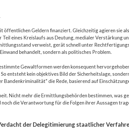
.
öffentlichen Geldern finanziert. Gleichzeitig agieren sie als 
 Teil eines Kreislaufs aus Deutung, medialer Verstärkung un
ttlungsstand verweist, gerät schnell unter Rechtfertigungs
 Einwand behandelt, sondern als politisches Problem.
. Bestimmte Gewaltformen werden konsequent hervorgehoben 
So entsteht kein objektives Bild der Sicherheitslage, sondern e
r Bandenkriminalität“ die Rede, basierend auf Einschätzungen
eit. Nicht mehr die Ermittlungsbehörden bestimmen, was ges
d noch die Verantwortung für die Folgen ihrer Aussagen trage
Verdacht der Delegitimierung staatlicher Verfahr