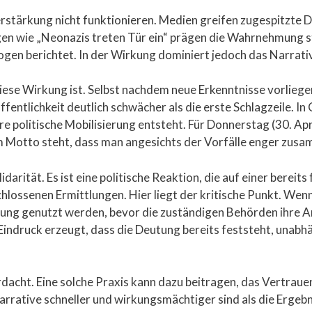
tärkung nicht funktionieren. Medien greifen zugespitzte Dars
en wie „Neonazis treten Tür ein“ prägen die Wahrnehmung st
gen berichtet. In der Wirkung dominiert jedoch das Narrativ
diese Wirkung ist. Selbst nachdem neue Erkenntnisse vorliege
fentlichkeit deutlich schwächer als die erste Schlagzeile. In
e politische Mobilisierung entsteht. Für Donnerstag (30. Ap
 Motto steht, dass man angesichts der Vorfälle enger zus
lidarität. Es ist eine politische Reaktion, die auf einer berei
chlossenen Ermittlungen. Hier liegt der kritische Punkt. Wenn
erung genutzt werden, bevor die zuständigen Behörden ihre A
r Eindruck erzeugt, dass die Deutung bereits feststeht, unab
dacht. Eine solche Praxis kann dazu beitragen, das Vertrauen
rative schneller und wirkungsmächtiger sind als die Ergebni