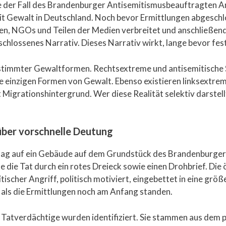
ie der Fall des Brandenburger Antisemitismusbeauftragten A
Gewalt in Deutschland. Noch bevor Ermittlungen abgeschlos
en, NGOs und Teilen der Medien verbreitet und anschließend
eschlossenes Narrativ. Dieses Narrativ wirkt, lange bevor fest
bestimmter Gewaltformen. Rechtsextreme und antisemitische 
ie einzigen Formen von Gewalt. Ebenso existieren linksextremi
Migrationshintergrund. Wer diese Realität selektiv darstell
 über vorschnelle Deutung
lag auf ein Gebäude auf dem Grundstück des Brandenburge
die Tat durch ein rotes Dreieck sowie einen Drohbrief. Die ö
tischer Angriff, politisch motiviert, eingebettet in eine gr
 als die Ermittlungen noch am Anfang standen.
ei Tatverdächtige wurden identifiziert. Sie stammen aus dem