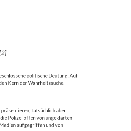
[2]
geschlossene politische Deutung. Auf
t den Kern der Wahrheitssuche.
 präsentieren, tatsächlich aber
die Polizei offen von ungeklärten
on Medien aufgegriffen und von