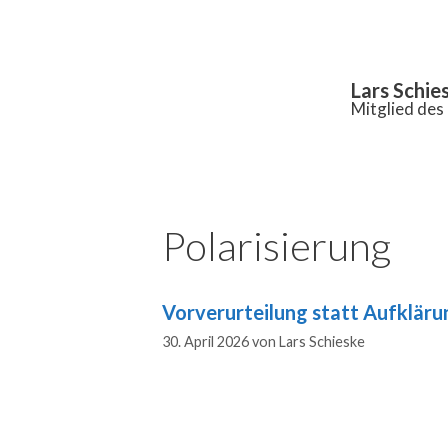
Inhalt
springen
Lars Schie
Mitglied de
Polarisierung
Vorverurteilung statt Aufkläru
30. April 2026
von
Lars Schieske