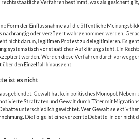
echtsstaatliche Verfahren bestimmt, was als gesichert gilt, 
 eine Form der Einflussnahme auf die öffentliche Meinungsbil
 als nachrangig oder verzögert wahrgenommen werden. Gerad
geht nicht darum, legitimen Protest zu delegitimieren. Es geh
utung systematisch vor staatlicher Aufklärung steht. Ein Rech
 akzeptiert werden. Werden diese Verfahren durch vorwegg
 über den Einzelfall hinausgeht.
te ist es nicht
 ausgeblendet. Gewalt hat kein politisches Monopol. Neben 
 motivierte Straftaten und Gewalt durch Täter mit Migrations
 Debatte unterschiedlich gewichtet. Wer Gewalt selektiv them
ehmung. Die Folge ist eine verzerrte Debatte, in der nicht d