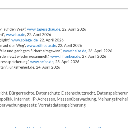
sen auf den Weg“,
www.tagesschau.de
, 22. April 2026
mt“,
www.lto.de
, 22. April 2026
light“,
www.spiegel.de
, 22. April 2026
en auf den Weg“,
www.zdfheute.de
, 22. April 2026
falle und geringem Sicherheitsgewinn“,
www.heise.de
, 26. April 2926
rden jetzt wieder gesammelt“,
www.infranken.de
, 27. April 2026
dressspeicherung“,
www.heise.de
, 23. April 2026
an“, jungefreiheit.de, 24. April 2026
icht
,
Bürgerrechte
,
Datenschutz
,
Datenschutzrecht
,
Datenspeicheru
politik
,
Internet
,
IP-Adressen
,
Massenüberwachung
,
Meinungsfreihei
berwachungsgesetz
,
Vorratsdatenspeicherung