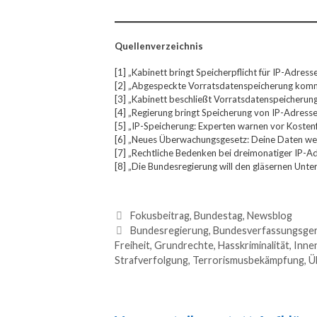
Quellenverzeichnis
[1] „Kabinett bringt Speicherpflicht für IP-Adres
[2] „Abgespeckte Vorratsdatenspeicherung kom
[3] „Kabinett beschließt Vorratsdatenspeicherung 
[4] „Regierung bringt Speicherung von IP-Adress
[5] „IP-Speicherung: Experten warnen vor Kosten
[6] „Neues Überwachungsgesetz: Deine Daten we
[7] „Rechtliche Bedenken bei dreimonatiger IP-A
[8] „Die Bundesregierung will den gläsernen Untert
Fokusbeitrag
,
Bundestag
,
Newsblog
Bundesregierung
,
Bundesverfassungsger
Freiheit
,
Grundrechte
,
Hasskriminalität
,
Innen
Strafverfolgung
,
Terrorismusbekämpfung
,
Ü