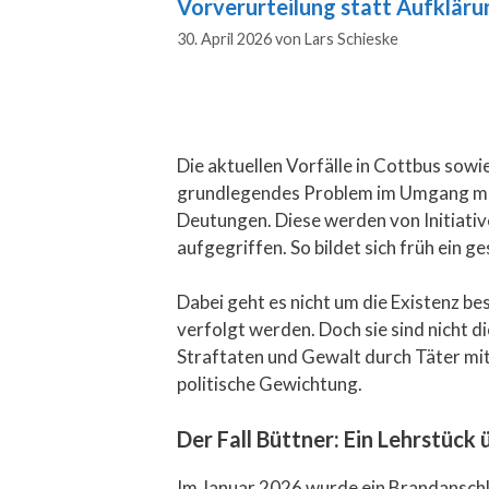
Vorverurteilung statt Aufkläru
30. April 2026
von
Lars Schieske
Die aktuellen Vorfälle in Cottbus sow
grundlegendes Problem im Umgang mit 
Deutungen. Diese werden von Initiativ
aufgegriffen. So bildet sich früh ein g
Dabei geht es nicht um die Existenz 
verfolgt werden. Doch sie sind nicht d
Straftaten und Gewalt durch Täter mit 
politische Gewichtung.
Der Fall Büttner: Ein Lehrstück
Im Januar 2026 wurde ein Brandansch