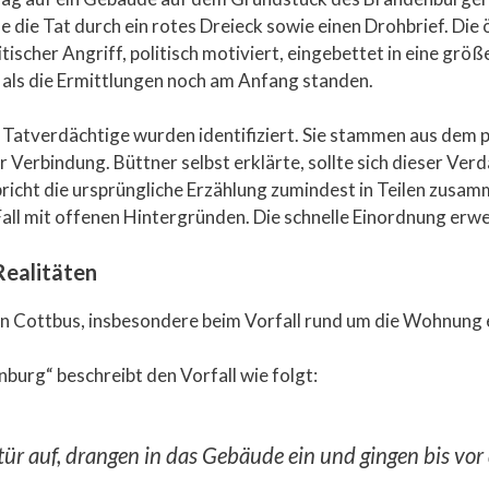
die Tat durch ein rotes Dreieck sowie einen Drohbrief. Die ö
tischer Angriff, politisch motiviert, eingebettet in eine gr
 als die Ermittlungen noch am Anfang standen.
ei Tatverdächtige wurden identifiziert. Sie stammen aus dem
 Verbindung. Büttner selbst erklärte, sollte sich dieser Verd
bricht die ursprüngliche Erzählung zumindest in Teilen zusam
Fall mit offenen Hintergründen. Die schnelle Einordnung erwei
Realitäten
ll in Cottbus, insbesondere beim Vorfall rund um die Wohnung
nburg“ beschreibt den Vorfall wie folgt:
ür auf, drangen in das Gebäude ein und gingen bis vor