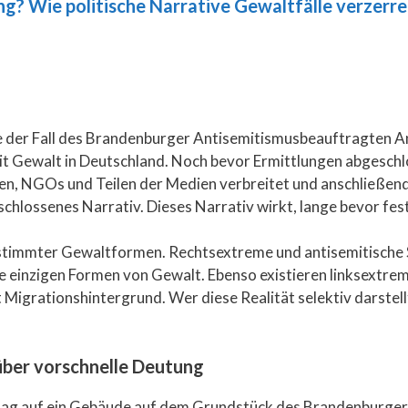
ng? Wie politische Narrative Gewaltfälle verzerr
ie der Fall des Brandenburger Antisemitismusbeauftragten A
Gewalt in Deutschland. Noch bevor Ermittlungen abgeschlos
en, NGOs und Teilen der Medien verbreitet und anschließend
eschlossenes Narrativ. Dieses Narrativ wirkt, lange bevor fest
bestimmter Gewaltformen. Rechtsextreme und antisemitische 
ie einzigen Formen von Gewalt. Ebenso existieren linksextremi
Migrationshintergrund. Wer diese Realität selektiv darstell
 über vorschnelle Deutung
lag auf ein Gebäude auf dem Grundstück des Brandenburge