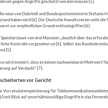
derum gegen Angriffe geschützt werden müssen [5].
 die neue von Dobrindt und Bundesjustizministerin Stefanie 
tand haben wird [6]. Der Deutsche Anwaltsverein sieht die Sc
rnt vor empfindlichen Grundrechtseingriffen [6].
die Speicherdauer von drei Monaten „deutlich über das erford
rliche Kontrolle vorgesehen sei [6]. Selbst das Bundeskrimin
nd [5].
co wird moniert, dass es keinen nachweisbaren Mehrwert für
erung auf Verdacht“ [7].
cheiterten vor Gericht
 zur Vorratsdatenspeicherung für Telekommunikationsanbiete
0 mit Blick auf unverhältnismäßige Eingriffe in das Fernm