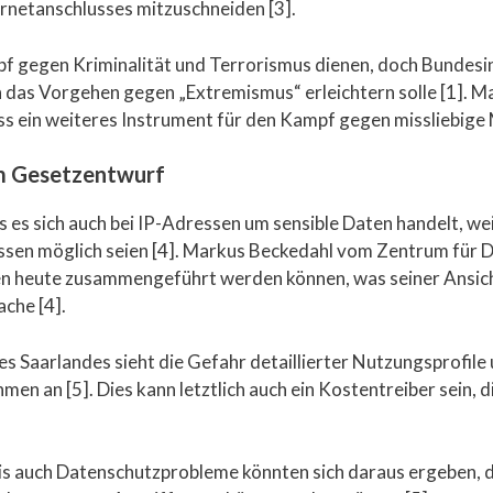
ternetanschlusses mitzuschneiden [3].
pf gegen Kriminalität und Terrorismus dienen, doch Bundes
h das Vorgehen gegen „Extremismus“ erleichtern solle [1]. M
ss ein weiteres Instrument für den Kampf gegen missliebige
am Gesetzentwurf
s es sich auch bei IP-Adressen um sensible Daten handelt, we
ssen möglich seien [4]. Markus Beckedahl vom Zentrum für D
aten heute zusammengeführt werden können, was seiner Ansi
che [4].
s Saarlandes sieht die Gefahr detaillierter Nutzungsprofile
en an [5]. Dies kann letztlich auch ein Kostentreiber sein,
is auch Datenschutzprobleme könnten sich daraus ergeben, d