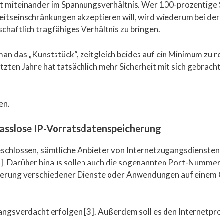
ft miteinander im Spannungsverhältnis. Wer 100-prozentige Sic
heitseinschränkungen akzeptieren will, wird wiederum bei de
lschaftlich tragfähiges Verhältnis zu bringen.
an das „Kunststück“, zeitgleich beides auf ein Minimum zu 
zten Jahre hat tatsächlich mehr Sicherheit mit sich gebracht
en.
lasslose IP-Vorratsdatenspeicherung
eschlossen, sämtliche Anbieter von Internetzugangsdiensten z
1]. Darüber hinaus sollen auch die sogenannten Port-Nummer
izierung verschiedener Dienste oder Anwendungen auf einem
fangsverdacht erfolgen [3]. Außerdem soll es den Internetp