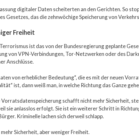
ssung digitaler Daten scheiterten an den Gerichten. So st
nes Gesetzes, das die zehnwöchige Speicherung von Verkehrs
iger Freiheit
errorismus ist das von der Bundesregierung geplante Gesetz
ng von VPN-Verbindungen, Tor-Netzwerken oder des Darknet
her Anschlüsse.
taten von erheblicher Bedeutung“, die es mit der neuen Vo
lität“ ist, dann weiß man, in welche Richtung das Ganze gehen 
Vorratsdatenspeicherung schafft nicht mehr Sicherheit, stel
l sie anlasslos erfolgt. Sie ist ein weiterer Schritt in Richt
ger. Kriminelle lachen sich derweil schlapp.
mehr Sicherheit, aber weniger Freiheit.