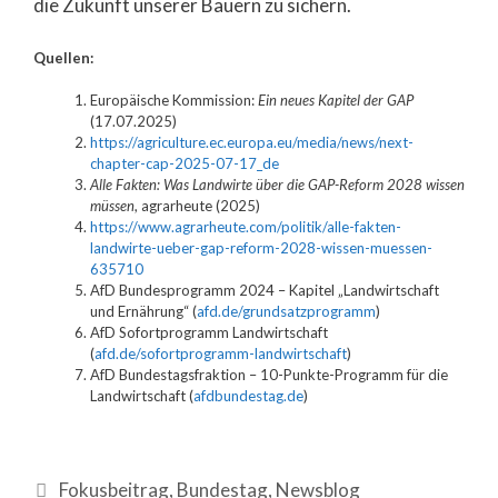
die Zukunft unserer Bauern zu sichern.
Quellen:
Europäische Kommission:
Ein neues Kapitel der GAP
(17.07.2025)
https://agriculture.ec.europa.eu/media/news/next-
chapter-cap-2025-07-17_de
Alle Fakten: Was Landwirte über die GAP-Reform 2028 wissen
müssen
, agrarheute (2025)
https://www.agrarheute.com/politik/alle-fakten-
landwirte-ueber-gap-reform-2028-wissen-muessen-
635710
AfD Bundesprogramm 2024 – Kapitel „Landwirtschaft
und Ernährung“ (
afd.de/grundsatzprogramm
)
AfD Sofortprogramm Landwirtschaft
(
afd.de/sofortprogramm-landwirtschaft
)
AfD Bundestagsfraktion – 10-Punkte-Programm für die
Landwirtschaft (
afdbundestag.de
)
Fokusbeitrag
,
Bundestag
,
Newsblog