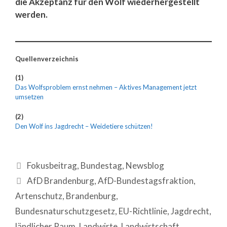
die Akzeptanz für den Wolf wiederhergestellt
werden.
Quellenverzeichnis
(1)
Das Wolfsproblem ernst nehmen – Aktives Management jetzt
umsetzen
(2)
Den Wolf ins Jagdrecht – Weidetiere schützen!
Fokusbeitrag
,
Bundestag
,
Newsblog
AfD Brandenburg
,
AfD-Bundestagsfraktion
,
Artenschutz
,
Brandenburg
,
Bundesnaturschutzgesetz
,
EU-Richtlinie
,
Jagdrecht
,
ländlicher Raum
,
Landwirte
,
Landwirtschaft
,