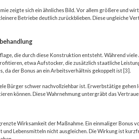
ämie zeigte sich ein ähnliches Bild. Vor allem größere und wi
einere Betriebe deutlich zurückblieben. Diese ungleiche Ver
chbehandlung
ieflage, die durch diese Konstruktion entsteht. Während viel
itieren, etwa Aufstocker, die zusätzlich staatliche Leistun
, da der Bonus an ein Arbeitsverhältnis gekoppelt ist [3].
viele Bürger schwer nachvollziehbar ist. Erwerbstätige gehen
fitieren können. Diese Wahrnehmung untergräbt das Vertrauen
 begrenzte Wirksamkeit der Maßnahme. Ein einmaliger Bonus 
t und Lebensmitteln nicht ausgleichen. Die Wirkung ist kurzfri
tehen.