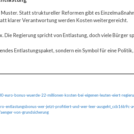
hes Muster. Statt struktureller Reformen gibt es Einzelmaßnah
tatt klarer Verantwortung werden Kosten weitergereicht.
ox. Die Regierung spricht von Entlastung, doch viele Bürger
ndes Entlastungspaket, sondern ein Symbol für eine Politik,
000-euro-bonus-wuerde-22-millionen-kosten-bei-eigenen-leuten-eiert-reg
uro-entlastungsbonus-wer-jetzt-profitiert-und-wer-leer-ausgeht_ccb16b9
pfaenger-von-grundsicherung