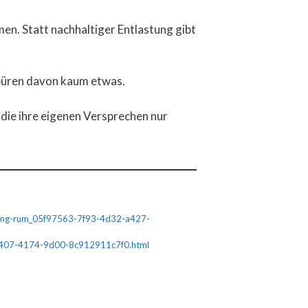
men. Statt nachhaltiger Entlastung gibt
 spüren davon kaum etwas.
 die ihre eigenen Versprechen nur
ierung-rum_05f97563-7f93-4d32-a427-
c-a407-4174-9d00-8c912911c7f0.html