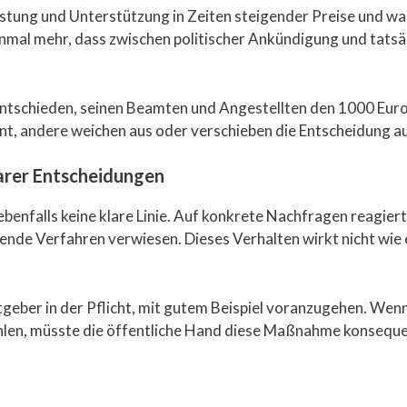
astung und Unterstützung in Zeiten steigender Preise und 
nmal mehr, dass zwischen politischer Ankündigung und tatsä
 entschieden, seinen Beamten und Angestellten den 1000 Eur
hnt, andere weichen aus oder verschieben die Entscheidung au
arer Entscheidungen
benfalls keine klare Linie. Auf konkrete Nachfragen reagiert
fende Verfahren verwiesen. Dieses Verhalten wirkt nicht wi
itgeber in der Pflicht, mit gutem Beispiel voranzugehen. W
ahlen, müsste die öffentliche Hand diese Maßnahme konsequ