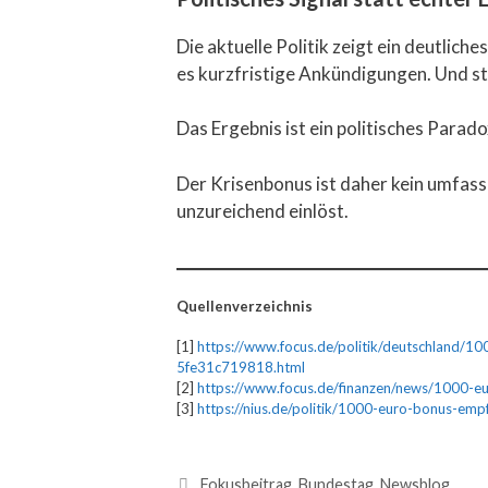
Die aktuelle Politik zeigt ein deutlic
es kurzfristige Ankündigungen. Und s
Das Ergebnis ist ein politisches Parad
Der Krisenbonus ist daher kein umfasse
unzureichend einlöst.
Quellenverzeichnis
[1]
https://www.focus.de/politik/deutschland/1
5fe31c719818.html
[2]
https://www.focus.de/finanzen/news/1000-e
[3]
https://nius.de/politik/1000-euro-bonus-em
Fokusbeitrag
,
Bundestag
,
Newsblog