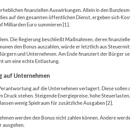
 erheblichen finanziellen Auswirkungen. Allein in den Bundes
dies auf den gesamten öffentlichen Dienst, ergeben sich Kos
nf Milliarden Euro summieren [1].
lem. Die Regierung beschließt Maßnahmen, deren finanzielle T
unen den Bonus auszahlen, würde er letztlich aus Steuermitt
 Bürgern und Unternehmen. Am Ende finanziert der Bürger sei
ht um eine echte Entlastung.
g auf Unternehmen
 Verantwortung auf die Unternehmen verlagert. Diese sollen d
hem Druck stehen. Steigende Energiepreise, hohe Steuerlaste
lassen wenig Spielraum für zusätzliche Ausgaben [2].
nehmen werden den Bonus nicht zahlen können. Andere werden 
er ausgehen.