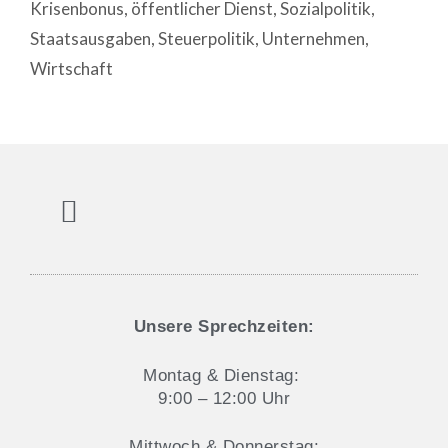
Krisenbonus
,
öffentlicher Dienst
,
Sozialpolitik
,
Staatsausgaben
,
Steuerpolitik
,
Unternehmen
,
Wirtschaft
Aktuelles und Blog
Datenschutz & Cookie-Hinweise
Unsere Sprechzeiten:
Montag & Dienstag:
9:00 – 12:00 Uhr
Mittwoch & Donnerstag: