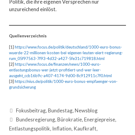
Politik, die ihre eigenen Versprechen nur
unzureichend einlöst.
Quellenverzeichnis
[1]
https://www.focus.de/politik/deutschland/1000-euro-bonus-
wuerde-22-millionen-kosten-bei-eigenen-leuten-eiert-regierung-
rum_05f97563-7f93-4d32-a427-5fe31c719818.html
[2]
https://www.focus.de/finanzen/news/1000-euro-
entlastungsbonus-wer-jetzt-profitiert-und-wer-leer-
ausgeht_ccb16b9c-a407-4174-9d00-8c912911c7f0.html
[3]
https://nius.de/politik/1000-euro-bonus-empfaenger-von-
grundsicherung
Fokusbeitrag
,
Bundestag
,
Newsblog
Bundesregierung
,
Bürokratie
,
Energiepreise
,
Entlastungspolitik
,
Inflation
,
Kaufkraft
,