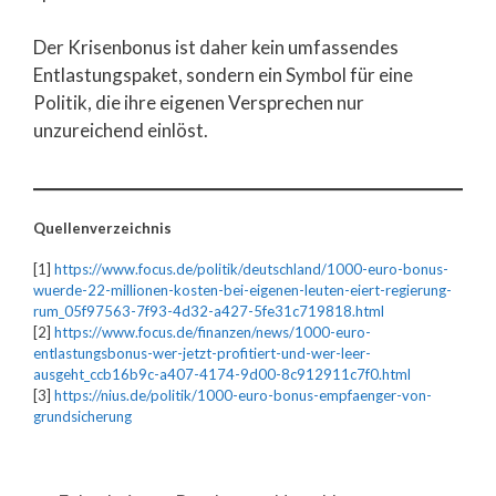
Der Krisenbonus ist daher kein umfassendes
Entlastungspaket, sondern ein Symbol für eine
Politik, die ihre eigenen Versprechen nur
unzureichend einlöst.
Quellenverzeichnis
[1]
https://www.focus.de/politik/deutschland/1000-euro-bonus-
wuerde-22-millionen-kosten-bei-eigenen-leuten-eiert-regierung-
rum_05f97563-7f93-4d32-a427-5fe31c719818.html
[2]
https://www.focus.de/finanzen/news/1000-euro-
entlastungsbonus-wer-jetzt-profitiert-und-wer-leer-
ausgeht_ccb16b9c-a407-4174-9d00-8c912911c7f0.html
[3]
https://nius.de/politik/1000-euro-bonus-empfaenger-von-
grundsicherung