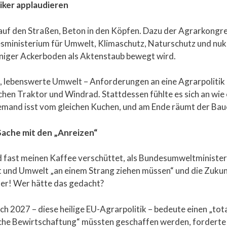
iker applaudieren
is auf den Straßen, Beton in den Köpfen. Dazu der Agrarkongr
ministerium für Umwelt, Klimaschutz, Naturschutz und nukle
eniger Ackerboden als Aktenstaub bewegt wird.
, lebenswerte Umwelt – Anforderungen an eine Agrarpolitik 
hen Traktor und Windrad. Stattdessen fühlte es sich an wie e
emand isst vom gleichen Kuchen, und am Ende räumt der Baue
ache mit den „Anreizen“
nd fast meinen Kaffee verschüttet, als Bundesumweltminister
t und Umwelt „an einem Strang ziehen müssen“ und die Zukun
ter! Wer hätte das gedacht?
h 2027 – diese heilige EU-Agrarpolitik – bedeute einen „to
che Bewirtschaftung“ müssten geschaffen werden, forderte er