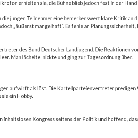
rofon erhielten sie, die Bühne blieb jedoch fest in der Hand 
 die jungen Teilnehmer eine bemerkenswert klare Kritik an
edoch „äußerst mangelhaft“. Es fehle an Planungssicherheit,
Vertreter des Bund Deutscher Landjugend. Die Reaktionen vo
leer. Man lächelte, nickte und ging zur Tagesordnung über.
gen aufwirft als löst. Die Kartellparteienvertreter predig
 sie ein Hobby.
n inhaltslosen Kongress seitens der Politik und hoffend, da