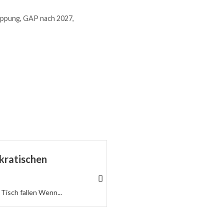
appung
,
GAP nach 2027
,
kratischen
Schützt endlich die 
Ceuta zeigt die Hilflosigkeit der
Mehr dazu
Tisch fallen Wenn...