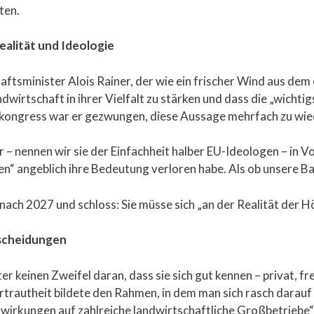
ten.
alität und Ideologie
tsminister Alois Rainer, der wie ein frischer Wind aus dem
andwirtschaft in ihrer Vielfalt zu stärken und dass die „wich
arkongress war er gezwungen, diese Aussage mehrfach zu wie
 – nennen wir sie der Einfachheit halber EU-Ideologen – in V
en“ angeblich ihre Bedeutung verloren habe. Als ob unsere 
nach 2027 und schloss: Sie müsse sich „an der Realität der H
tscheidungen
er keinen Zweifel daran, dass sie sich gut kennen – privat, f
trautheit bildete den Rahmen, in dem man sich rasch darauf 
rkungen auf zahlreiche landwirtschaftliche Großbetriebe“