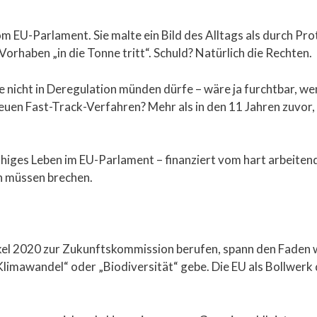
EU-Parlament. Sie malte ein Bild des Alltags als durch Prot
Vorhaben „in die Tonne tritt“. Schuld? Natürlich die Rechten.
e nicht in Deregulation münden dürfe – wäre ja furchtbar, we
euen Fast-Track-Verfahren? Mehr als in den 11 Jahren zuvor, 
 ruhiges Leben im EU-Parlament – finanziert vom hart arbeiten
n müssen brechen.
el 2020 zur Zukunftskommission berufen, spann den Faden we
n „Klimawandel“ oder „Biodiversität“ gebe. Die EU als Bollwe