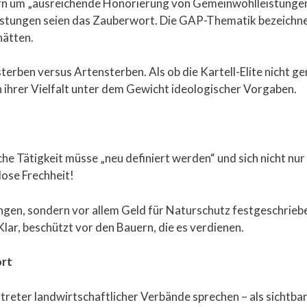
rn um „ausreichende Honorierung von Gemeinwohlleistungen“
tungen seien das Zauberwort. Die GAP-Thematik bezeichnete
hätten.
rben versus Artensterben. Als ob die Kartell-Elite nicht gen
n ihrer Vielfalt unter dem Gewicht ideologischer Vorgaben.
he Tätigkeit müsse „neu definiert werden“ und sich nicht nu
ose Frechheit!
ungen, sondern vor allem Geld für Naturschutz festgeschrieb
ar, beschützt vor den Bauern, die es verdienen.
ört
reter landwirtschaftlicher Verbände sprechen – als sichtba