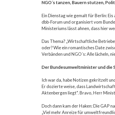
NGO´s tanzen, Bauern stutzen, Polit
Ein Dienstag wie gemalt für Berlin: E
dbb-Forum und organisiert vom Bundes
Ministeriums lässt ahnen, dass hier w
Das Thema? „Wirtschaftliche Betriebe
oder? Wie ein romantisches Date zwisc
Verbänden und NGO´s: Alle lächeln, ni
Der Bundesumweltminister und die S
Ich war da, habe Notizen gekritzelt u
Er dozierte weise, dass Landwirtschaf
Aktenbergen liegt“. Bravo, Herr Minis
Doch dann kam der Haken: Die GAP nac
„Viel mehr Anreize für umweltfreundli