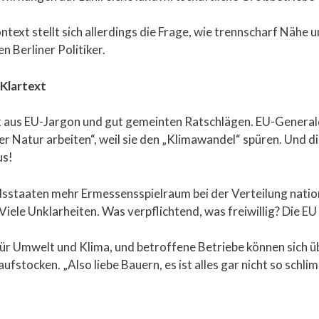
ontext stellt sich allerdings die Frage, wie trennscharf Nähe
n Berliner Politiker.
Klartext
 aus EU-Jargon und gut gemeinten Ratschlägen. EU-Generald
 Natur arbeiten“, weil sie den „Klimawandel“ spüren. Und di
us!
dsstaaten mehr Ermessensspielraum bei der Verteilung nation
ele Unklarheiten. Was verpflichtend, was freiwillig? Die EU
 für Umwelt und Klima, und betroffene Betriebe können sic
stocken. „Also liebe Bauern, es ist alles gar nicht so schlim