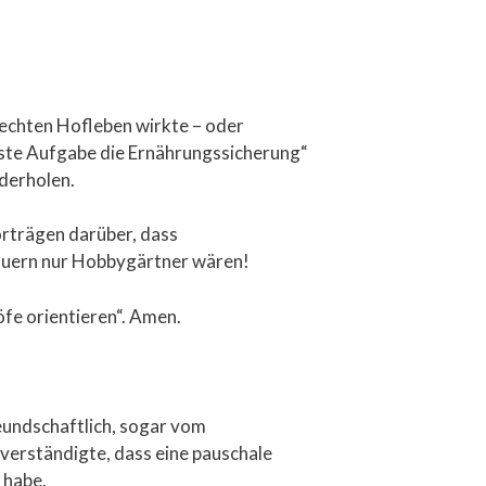
 echten Hofleben wirkte – oder
tigste Aufgabe die Ernährungssicherung“
derholen.
orträgen darüber, dass
Bauern nur Hobbygärtner wären!
öfe orientieren“. Amen.
reundschaftlich, sogar vom
verständigte, dass eine pauschale
 habe.