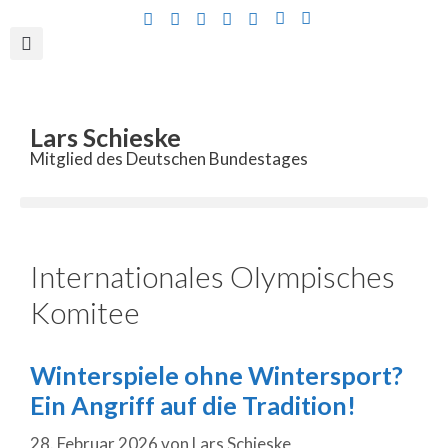
Inhalt
springen
Lars Schieske
Mitglied des Deutschen Bundestages
Internationales Olympisches
Komitee
Winterspiele ohne Wintersport?
Ein Angriff auf die Tradition!
28. Februar 2026
von
Lars Schieske