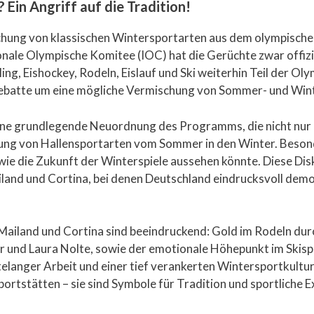
Ein Angriff auf die Tradition!
ichung von klassischen Wintersportarten aus dem olympisch
onale Olympische Komitee (IOC) hat die Gerüchte zwar offizi
ling, Eishockey, Rodeln, Eislauf und Ski weiterhin Teil der O
Debatte um eine mögliche Vermischung von Sommer- und Wint
ine grundlegende Neuordnung des Programms, die nicht nur D
ung von Hallensportarten vom Sommer in den Winter. Beson
 wie die Zukunft der Winterspiele aussehen könnte. Diese Dis
and und Cortina, bei denen Deutschland eindrucksvoll demon
 Mailand und Cortina sind beeindruckend: Gold im Rodeln dur
 und Laura Nolte, sowie der emotionale Höhepunkt im Skispr
telanger Arbeit und einer tief verankerten Wintersportkultu
ortstätten – sie sind Symbole für Tradition und sportliche E