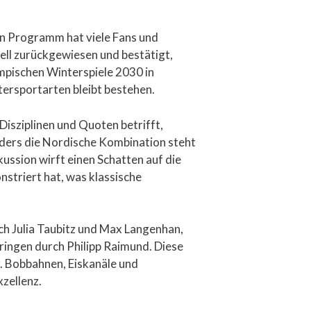
en Programm hat viele Fans und
ell zurückgewiesen und bestätigt,
lympischen Winterspiele 2030 in
ersportarten bleibt bestehen.
isziplinen und Quoten betrifft,
ders die Nordische Kombination steht
kussion wirft einen Schatten auf die
striert hat, was klassische
ch Julia Taubitz und Max Langenhan,
ingen durch Philipp Raimund. Diese
r. Bobbahnen, Eiskanäle und
xzellenz.