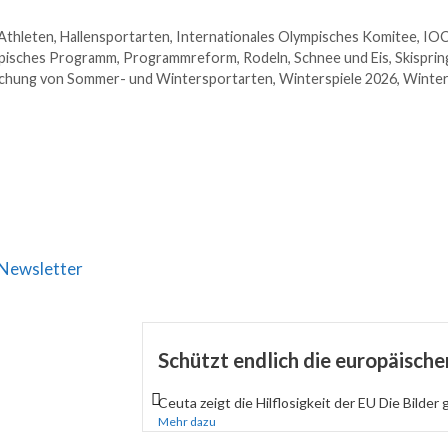
Athleten
,
Hallensportarten
,
Internationales Olympisches Komitee
,
IO
pisches Programm
,
Programmreform
,
Rodeln
,
Schnee und Eis
,
Skispri
chung von Sommer- und Wintersportarten
,
Winterspiele 2026
,
Winter
Newsletter
Schützt endlich die europäisch
Ceuta zeigt die Hilflosigkeit der EU Die Bilder 
Mehr dazu