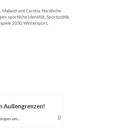
C
,
Mailand und Cortina
,
Nordische
ngen
,
sportliche Identität
,
Sportpolitik
,
spiele 2030
,
Wintersport
,
en Außengrenzen!
Die nächste Sau wird 
kommen die „Klimato
gingen um...
Wie aus statistischen Schätzun
Fast...