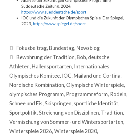
Analyse der zukünftigen Olympischen Programme,
Süddeutsche Zeitung, 2024,
https://www.sueddeutsche.de/sport
IOC und die Zukunft der Olympischen Spiele, Der Spiegel,
2023,
https://www.spiegel.de/sport
Fokusbeitrag
,
Bundestag
,
Newsblog
Bewahrung der Tradition
,
Bob
,
deutsche
Athleten
,
Hallensportarten
,
Internationales
Olympisches Komitee
,
IOC
,
Mailand und Cortina
,
Nordische Kombination
,
Olympische Winterspiele
,
olympisches Programm
,
Programmreform
,
Rodeln
,
Schnee und Eis
,
Skispringen
,
sportliche Identität
,
Sportpolitik
,
Streichung von Disziplinen
,
Tradition
,
Vermischung von Sommer- und Wintersportarten
,
Winterspiele 2026
,
Winterspiele 2030
,