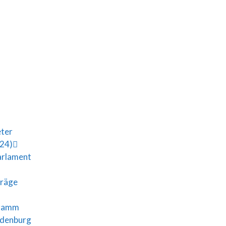
eter
024)
arlament
träge
gramm
ndenburg