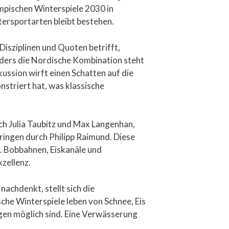
lympischen Winterspiele 2030 in
ersportarten bleibt bestehen.
isziplinen und Quoten betrifft,
ders die Nordische Kombination steht
kussion wirft einen Schatten auf die
striert hat, was klassische
ch Julia Taubitz und Max Langenhan,
ingen durch Philipp Raimund. Diese
r. Bobbahnen, Eiskanäle und
xzellenz.
chdenkt, stellt sich die
che Winterspiele leben von Schnee, Eis
ngen möglich sind. Eine Verwässerung