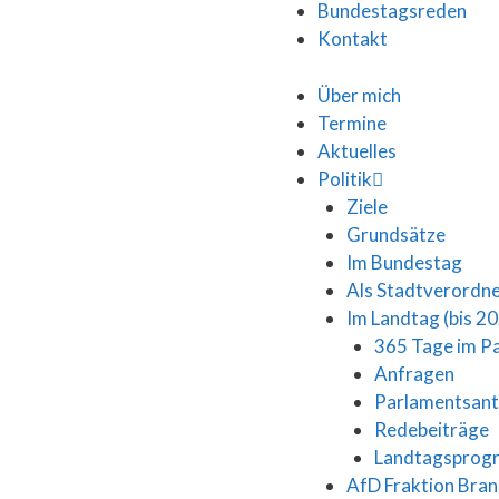
Bundestagsreden
Kontakt
Über mich
Termine
Aktuelles
Politik
Ziele
Grundsätze
Im Bundestag
Als Stadtverordn
Im Landtag (bis 2
365 Tage im P
Anfragen
Parlamentsan
Redebeiträge
Landtagspro
AfD Fraktion Bra