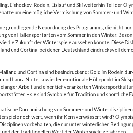
ling, Eishockey, Rodeln, Eislauf und Ski weiterhin Teil der O
Debatte um eine mögliche Vermischung von Sommer- und Wint
ine grundlegende Neuordnung des Programms, die nicht nur D
ung von Hallensportarten vom Sommer in den Winter. Beson
 wie die Zukunft der Winterspiele aussehen könnte. Diese Dis
and und Cortina, bei denen Deutschland eindrucksvoll demon
 Mailand und Cortina sind beeindruckend: Gold im Rodeln dur
 und Laura Nolte, sowie der emotionale Höhepunkt im Skispr
telanger Arbeit und einer tief verankerten Wintersportkultu
ortstätten – sie sind Symbole für Tradition und sportliche E
tische Durchmischung von Sommer- und Winterdisziplinen na
erspiele noch wert, wenn ihr Kern verwässert wird? Olympis
 Disziplinen vorbehalten, die nur unter winterlichen Bedingu
it und den traditionellen Wert der Winterspiele gefährden.