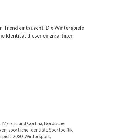
n Trend eintauscht. Die Winterspiele
e Identität dieser einzigartigen
C
,
Mailand und Cortina
,
Nordische
ngen
,
sportliche Identität
,
Sportpolitik
,
spiele 2030
,
Wintersport
,