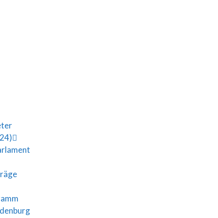
eter
024)
arlament
träge
gramm
ndenburg