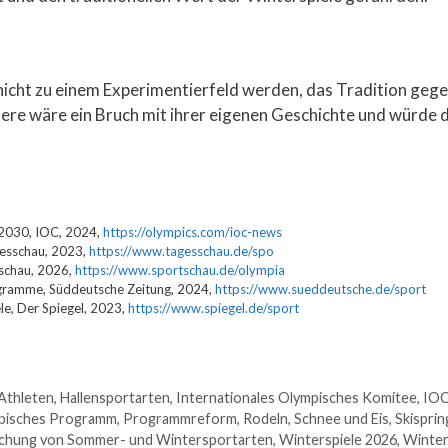
icht zu einem Experimentierfeld werden, das Tradition gege
ere wäre ein Bruch mit ihrer eigenen Geschichte und würde di
 2030, IOC, 2024,
https://olympics.com/ioc-news
gesschau, 2023,
https://www.tagesschau.de/spo
tschau, 2026,
https://www.sportschau.de/olympia
gramme, Süddeutsche Zeitung, 2024,
https://www.sueddeutsche.de/sport
le, Der Spiegel, 2023,
https://www.spiegel.de/sport
Athleten
,
Hallensportarten
,
Internationales Olympisches Komitee
,
IO
pisches Programm
,
Programmreform
,
Rodeln
,
Schnee und Eis
,
Skispri
chung von Sommer- und Wintersportarten
,
Winterspiele 2026
,
Winter