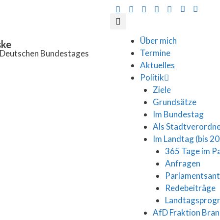
Über mich
ske
Termine
s Deutschen Bundestages
Aktuelles
Politik
Ziele
Grundsätze
Im Bundestag
Als Stadtverordn
Im Landtag (bis 2
365 Tage im P
Anfragen
Parlamentsan
Redebeiträge
Landtagspro
AfD Fraktion Bra