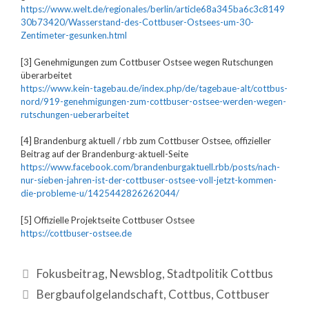
https://www.welt.de/regionales/berlin/article68a345ba6c3c8149
30b73420/Wasserstand-des-Cottbuser-Ostsees-um-30-
Zentimeter-gesunken.html
[3] Genehmigungen zum Cottbuser Ostsee wegen Rutschungen
überarbeitet
https://www.kein-tagebau.de/index.php/de/tagebaue-alt/cottbus-
nord/919-genehmigungen-zum-cottbuser-ostsee-werden-wegen-
rutschungen-ueberarbeitet
[4] Brandenburg aktuell / rbb zum Cottbuser Ostsee, offizieller
Beitrag auf der Brandenburg-aktuell-Seite
https://www.facebook.com/brandenburgaktuell.rbb/posts/nach-
nur-sieben-jahren-ist-der-cottbuser-ostsee-voll-jetzt-kommen-
die-probleme-u/1425442826262044/
[5] Offizielle Projektseite Cottbuser Ostsee
https://cottbuser-ostsee.de
Fokusbeitrag
,
Newsblog
,
Stadtpolitik Cottbus
Bergbaufolgelandschaft
,
Cottbus
,
Cottbuser