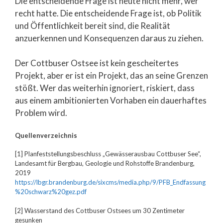
Die entscheidende Frage ist heute nicht mehr, wer
recht hatte. Die entscheidende Frage ist, ob Politik
und Öffentlichkeit bereit sind, die Realität
anzuerkennen und Konsequenzen daraus zu ziehen.
Der Cottbuser Ostsee ist kein gescheitertes
Projekt, aber er ist ein Projekt, das an seine Grenzen
stößt. Wer das weiterhin ignoriert, riskiert, dass
aus einem ambitionierten Vorhaben ein dauerhaftes
Problem wird.
Quellenverzeichnis
[1] Planfeststellungsbeschluss „Gewässerausbau Cottbuser See“,
Landesamt für Bergbau, Geologie und Rohstoffe Brandenburg,
2019
https://lbgr.brandenburg.de/sixcms/media.php/9/PFB_Endfassung
%20schwarz%20gez.pdf
[2] Wasserstand des Cottbuser Ostsees um 30 Zentimeter
gesunken