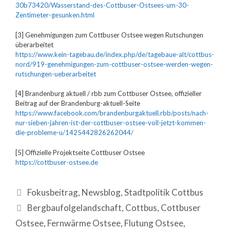
30b73420/Wasserstand-des-Cottbuser-Ostsees-um-30-
Zentimeter-gesunken.html
[3] Genehmigungen zum Cottbuser Ostsee wegen Rutschungen
überarbeitet
https://www.kein-tagebau.de/index.php/de/tagebaue-alt/cottbus-
nord/919-genehmigungen-zum-cottbuser-ostsee-werden-wegen-
rutschungen-ueberarbeitet
[4] Brandenburg aktuell / rbb zum Cottbuser Ostsee, offizieller
Beitrag auf der Brandenburg-aktuell-Seite
https://www.facebook.com/brandenburgaktuell.rbb/posts/nach-
nur-sieben-jahren-ist-der-cottbuser-ostsee-voll-jetzt-kommen-
die-probleme-u/1425442826262044/
[5] Offizielle Projektseite Cottbuser Ostsee
https://cottbuser-ostsee.de
Fokusbeitrag
,
Newsblog
,
Stadtpolitik Cottbus
Bergbaufolgelandschaft
,
Cottbus
,
Cottbuser
Ostsee
,
Fernwärme Ostsee
,
Flutung Ostsee
,