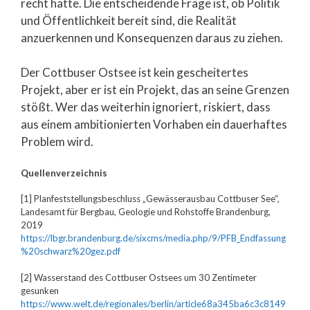
recht hatte. Die entscheidende Frage ist, ob Politik
und Öffentlichkeit bereit sind, die Realität
anzuerkennen und Konsequenzen daraus zu ziehen.
Der Cottbuser Ostsee ist kein gescheitertes
Projekt, aber er ist ein Projekt, das an seine Grenzen
stößt. Wer das weiterhin ignoriert, riskiert, dass
aus einem ambitionierten Vorhaben ein dauerhaftes
Problem wird.
Quellenverzeichnis
[1] Planfeststellungsbeschluss „Gewässerausbau Cottbuser See“,
Landesamt für Bergbau, Geologie und Rohstoffe Brandenburg,
2019
https://lbgr.brandenburg.de/sixcms/media.php/9/PFB_Endfassung
%20schwarz%20gez.pdf
[2] Wasserstand des Cottbuser Ostsees um 30 Zentimeter
gesunken
https://www.welt.de/regionales/berlin/article68a345ba6c3c8149