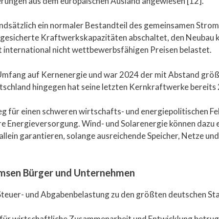
ferungen aus dem europäischen Ausland angewiesen [12].
undsätzlich ein normaler Bestandteil des gemeinsamen Stro
g gesicherte Kraftwerkskapazitäten abschaltet, den Neubau 
 international nicht wettbewerbsfähigen Preisen belastet.
m Umfang auf Kernenergie und war 2024 der mit Abstand grö
tschland hingegen hat seine letzten Kernkraftwerke bereits
 für einen schweren wirtschafts- und energiepolitischen Fehl
re Energieversorgung. Wind- und Solarenergie können dazu ei
allein garantieren, solange ausreichende Speicher, Netze u
emsen Bürger und Unternehmen
Steuer- und Abgabenbelastung zu den größten deutschen Sta
ür wirtschaftliche Zusammenarbeit und Entwicklung betrug