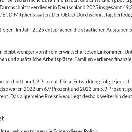
 Durchschnittsverdiener in Deutschland 2025 insgesamt 49,3
OECD-Mitgliedstaaten. Der OECD-Durchschnitt lag bei ledigl
stiegen. Im Jahr 2025 entsprachen die staatlichen Ausgaben
en bleibt weniger von ihrem erwirtschafteten Einkommen. Un
en und zusätzliche Arbeitsplätze. Familien verlieren finanz
rchschnitt um 1,9 Prozent. Diese Entwicklung folgte jedoch 
eise waren 2022 um 6,9 Prozent und 2023 um 5,9 Prozent g
ozent. Das allgemeine Preisniveau liegt deshalb weiterhin deu
et
Unternehmen tragen die Folgen dieser Politik.