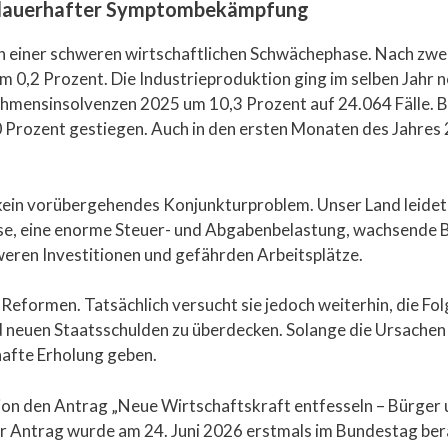
t dauerhafter Symptombekämpfung
 in einer schweren wirtschaftlichen Schwächephase. Nach zw
m 0,2 Prozent. Die Industrieproduktion ging im selben Jahr 
nehmensinsolvenzen 2025 um 10,3 Prozent auf 24.064 Fälle. 
0 Prozent gestiegen. Auch in den ersten Monaten des Jahres 
kein vorübergehendes Konjunkturproblem. Unser Land leidet 
se, eine enorme Steuer- und Abgabenbelastung, wachsende B
eren Investitionen und gefährden Arbeitsplätze.
eformen. Tatsächlich versucht sie jedoch weiterhin, die Folg
euen Staatsschulden zu überdecken. Solange die Ursachen 
hafte Erholung geben.
on den Antrag „Neue Wirtschaftskraft entfesseln – Bürger 
 Antrag wurde am 24. Juni 2026 erstmals im Bundestag ber