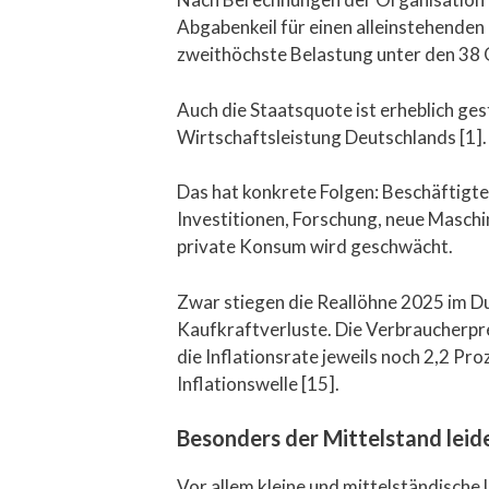
Abgabenkeil für einen alleinstehenden
zweithöchste Belastung unter den 38 
Auch die Staatsquote ist erheblich ge
Wirtschaftsleistung Deutschlands [1].
Das hat konkrete Folgen: Beschäftigt
Investitionen, Forschung, neue Maschin
private Konsum wird geschwächt.
Zwar stiegen die Reallöhne 2025 im Du
Kaufkraftverluste. Die Verbraucherpr
die Inflationsrate jeweils noch 2,2 Pr
Inflationswelle [15].
Besonders der Mittelstand leid
Vor allem kleine und mittelständische 