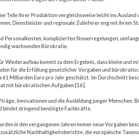
 Teile ihrer Produktion vergleichsweise leicht ins Ausland 
en, Dienstleister und regionale Zulieferer eng mit ihrem S
und Personalkosten, komplizierten Steuerregelungen, umfang
ndig wachsenden Bürokratie.
für Wiederaufbau kommt zu dem Ergebnis, dass kleine und m
unden für die Erfüllung gesetzlicher Vorgaben und bürokrati
1 Milliarden Euro pro Jahr geschätzt. Im Durchschnitt besch
t mit bürokratischen Aufgaben [16].
fträge, Innovationen und die Ausbildung junger Menschen. Büro
nd bindet dringend benötigte Fachkräfte.
wurden in den vergangenen Jahren immer neue Vorgaben bes
 zusätzliche Nachhaltigkeitsberichte, die europäische Taxon