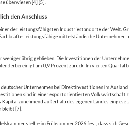
e überwiesen [4] [5].
lich den Anschluss
einer der leistungsfähigsten Industriestandorte der Welt. G
achkräfte, leistungsfähige mittelständische Unternehmen un
er weniger übrig geblieben. Die Investitionen der Unterneh
alenderbereinigt um 0,9 Prozent zurück. Im vierten Quarta
al deutscher Unternehmen bei Direktinvestitionen im Ausland 
stitionen sind in einer exportorientierten Volkswirtschaft 
es Kapital zunehmend außerhalb des eigenen Landes eingeset
bleibt [7].
delskammer stellte im Frühsommer 2026 fest, dass sich Gesc