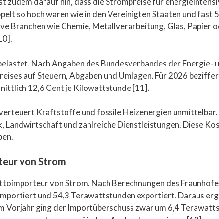
t zudem darauf hin, dass die Strompreise für energieintensiv
elt so hoch waren wie in den Vereinigten Staaten und fast 
ive Branchen wie Chemie, Metallverarbeitung, Glas, Papier o
10].
belastet. Nach Angaben des Bundesverbandes der Energie- 
eises auf Steuern, Abgaben und Umlagen. Für 2026 beziffert
ittlich 12,6 Cent je Kilowattstunde [11].
erteuert Kraftstoffe und fossile Heizenergien unmittelbar. 
, Landwirtschaft und zahlreiche Dienstleistungen. Diese K
ben.
teur von Strom
ttoimporteur von Strom. Nach Berechnungen des Fraunhofer-
portiert und 54,3 Terawattstunden exportiert. Daraus erga
 Vorjahr ging der Importüberschuss zwar um 6,4 Terawattst