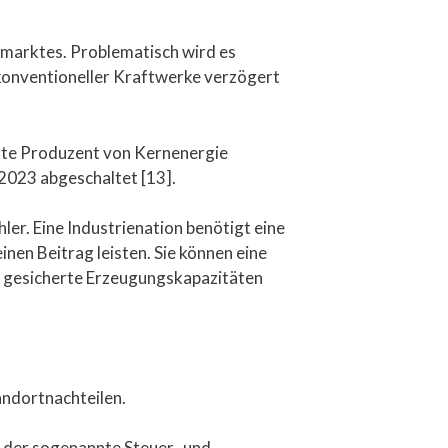
mmarktes. Problematisch wird es
konventioneller Kraftwerke verzögert
ßte Produzent von Kernenergie
 2023 abgeschaltet [13].
er. Eine Industrienation benötigt eine
nen Beitrag leisten. Sie können eine
nd gesicherte Erzeugungskapazitäten
ndortnachteilen.
 der sogenannte Steuer- und