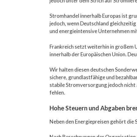
jedoch unter dem Strich auf Stromlie
Stromhandel innerhalb Europas ist gr
jedoch, wenn Deutschland gleichzeiti
und energieintensive Unternehmen mit
Frankreich setzt weiterhin in große
innerhalb der Europäischen Union. Deu
Wir halten diesen deutschen Sonderweg
sichere, grundlastfähige und bezahlba
stabile Stromversorgung jedoch nicht 
fehlen.
Hohe Steuern und Abgaben br
Neben den Energiepreisen gehört die 
Nach Berechnungen der Organisation f