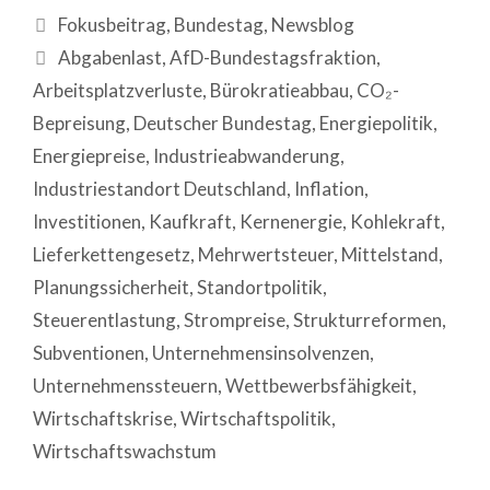
Fokusbeitrag
,
Bundestag
,
Newsblog
Abgabenlast
,
AfD-Bundestagsfraktion
,
Arbeitsplatzverluste
,
Bürokratieabbau
,
CO₂-
Bepreisung
,
Deutscher Bundestag
,
Energiepolitik
,
Energiepreise
,
Industrieabwanderung
,
Industriestandort Deutschland
,
Inflation
,
Investitionen
,
Kaufkraft
,
Kernenergie
,
Kohlekraft
,
Lieferkettengesetz
,
Mehrwertsteuer
,
Mittelstand
,
Planungssicherheit
,
Standortpolitik
,
Steuerentlastung
,
Strompreise
,
Strukturreformen
,
Subventionen
,
Unternehmensinsolvenzen
,
Unternehmenssteuern
,
Wettbewerbsfähigkeit
,
Wirtschaftskrise
,
Wirtschaftspolitik
,
Wirtschaftswachstum