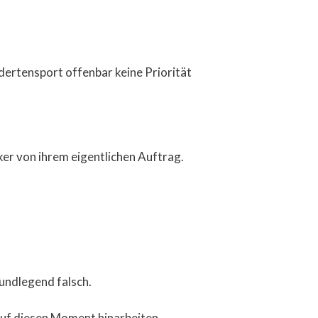
dertensport offenbar keine Priorität
er von ihrem eigentlichen Auftrag.
rundlegend falsch.
auf diesen Moment hinarbeiten,