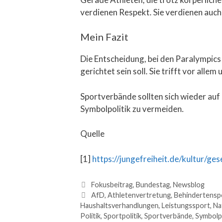
verdienen Respekt. Sie verdienen auch d
Mein Fazit
Die Entscheidung, bei den Paralympics o
gerichtet sein soll. Sie trifft vor allem
Sportverbände sollten sich wieder auf 
Symbolpolitik zu vermeiden.
Quelle
[1]
https://jungefreiheit.de/kultur/g
Fokusbeitrag
,
Bundestag
,
Newsblog
AfD
,
Athletenvertretung
,
Behindertensp
Haushaltsverhandlungen
,
Leistungssport
,
Na
Politik
,
Sportpolitik
,
Sportverbände
,
Symbolpo