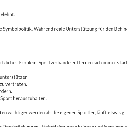
elehnt.
e Symbolpolitik. Während reale Unterstützung für den Behin
ätzliches Problem. Sportverbände entfernen sich immer stärk
u unterstützen.
 zu vertreten.
ördern.
m Sport herauszuhalten.
en wichtiger werden als die eigenen Sportler, läuft etwas g
er Einschränkungen Höchstleistungen bringen und jahrelang 