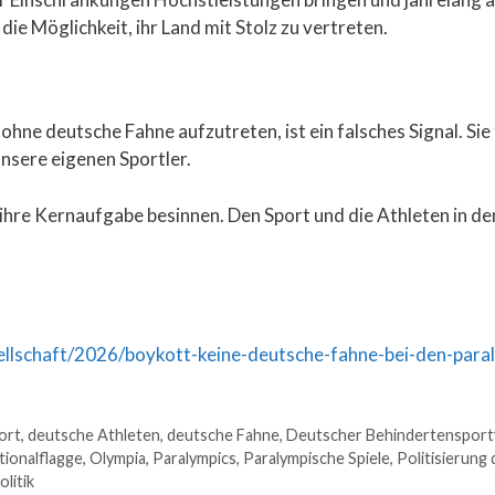
ie Möglichkeit, ihr Land mit Stolz zu vertreten.
hne deutsche Fahne aufzutreten, ist ein falsches Signal. Sie t
 unsere eigenen Sportler.
ihre Kernaufgabe besinnen. Den Sport und die Athleten in den
esellschaft/2026/boykott-keine-deutsche-fahne-bei-den-para
ort
,
deutsche Athleten
,
deutsche Fahne
,
Deutscher Behindertensport
tionalflagge
,
Olympia
,
Paralympics
,
Paralympische Spiele
,
Politisierung
litik