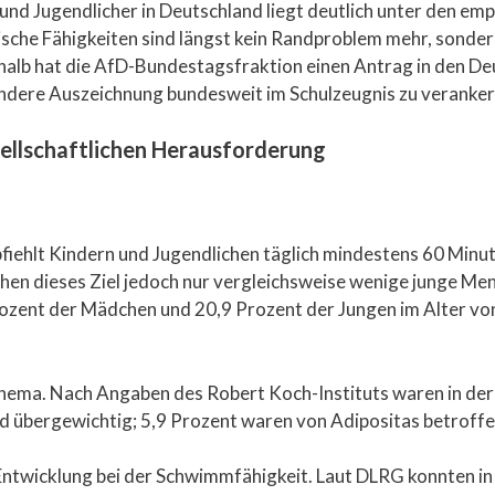
er und Jugendlicher in Deutschland liegt deutlich unter den
che Fähigkeiten sind längst kein Randproblem mehr, sondern
halb hat die AfD-Bundestagsfraktion einen Antrag in den D
ndere Auszeichnung bundesweit im Schulzeugnis zu verankern
llschaftlichen Herausforderung
ehlt Kindern und Jugendlichen täglich mindestens 60 Minuten
ichen dieses Ziel jedoch nur vergleichsweise wenige junge Me
rozent der Mädchen und 20,9 Prozent der Jungen im Alter vo
Thema. Nach Angaben des Robert Koch-Instituts waren in de
d übergewichtig; 5,9 Prozent waren von Adipositas betroffen
Entwicklung bei der Schwimmfähigkeit. Laut DLRG konnten in