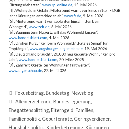
Kürzungsdebatten“,
www.rp-online.de
, 15. Mai 2026
[4] „Wohngeld in Gefahr: Mieterbund warnt vor Einschnitten – DGB
lehnt Kürzungen entschieden ab“,
www.fr.de
, 9. Mai 2026
[5] „Mieterbund warnt vor geplanten Einschnitten beim
Wohngeld“,
www.zeit.de
, 6. Mai 2026
[6] „Bauministerin Hubertz will das Wohngeld kürzen“,
www.handelsblatt.com
, 4. Mai 2026
[7] „Drohen Kürzungen beim Wohngeld? „Fatales Signal“ für
Empfänger“,
www.augsburger-allgemeine.de
, 19. Mai 2026
[8] „Deutschland braucht 320.000 neu gebaute Wohnungen pro
Jahr“,
www.handelsblatt.com
, 20. März 2025
[9] „Zahl fertiggestellter Wohnungen fällt weiter“,
www.tagesschau.de
, 22. Mai 2026
Fokusbeitrag
,
Bundestag
,
Newsblog
Alleinerziehende
,
Bundesregierung
,
Ehegattensplitting
,
Elterngeld
,
Familien
,
Familienpolitik
,
Geburtenrate
,
Geringverdiener
,
Haushaltspolitik
,
Kinderbetreuung
,
Kürzungen
,