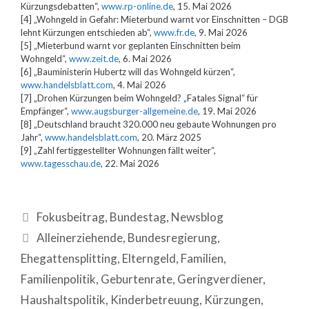
Kürzungsdebatten“,
www.rp-online.de
, 15. Mai 2026
[4] „Wohngeld in Gefahr: Mieterbund warnt vor Einschnitten – DGB
lehnt Kürzungen entschieden ab“,
www.fr.de
, 9. Mai 2026
[5] „Mieterbund warnt vor geplanten Einschnitten beim
Wohngeld“,
www.zeit.de
, 6. Mai 2026
[6] „Bauministerin Hubertz will das Wohngeld kürzen“,
www.handelsblatt.com
, 4. Mai 2026
[7] „Drohen Kürzungen beim Wohngeld? „Fatales Signal“ für
Empfänger“,
www.augsburger-allgemeine.de
, 19. Mai 2026
[8] „Deutschland braucht 320.000 neu gebaute Wohnungen pro
Jahr“,
www.handelsblatt.com
, 20. März 2025
[9] „Zahl fertiggestellter Wohnungen fällt weiter“,
www.tagesschau.de
, 22. Mai 2026
Fokusbeitrag
,
Bundestag
,
Newsblog
Alleinerziehende
,
Bundesregierung
,
Ehegattensplitting
,
Elterngeld
,
Familien
,
Familienpolitik
,
Geburtenrate
,
Geringverdiener
,
Haushaltspolitik
,
Kinderbetreuung
,
Kürzungen
,