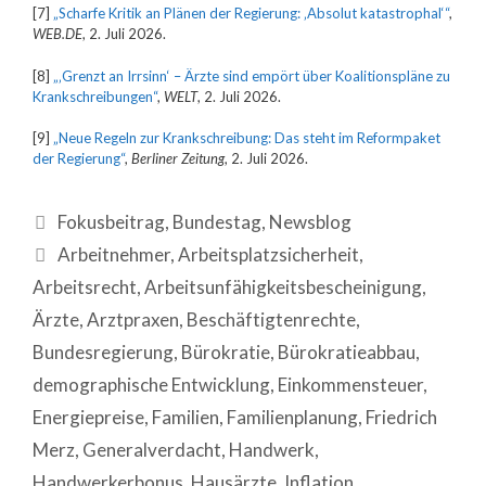
[7]
„Scharfe Kritik an Plänen der Regierung: ‚Absolut katastrophal‘“
,
WEB.DE
, 2. Juli 2026.
[8]
„‚Grenzt an Irrsinn‘ – Ärzte sind empört über Koalitionspläne zu
Krankschreibungen“
,
WELT
, 2. Juli 2026.
[9]
„Neue Regeln zur Krankschreibung: Das steht im Reformpaket
der Regierung“
,
Berliner Zeitung
, 2. Juli 2026.
Fokusbeitrag
,
Bundestag
,
Newsblog
Arbeitnehmer
,
Arbeitsplatzsicherheit
,
Arbeitsrecht
,
Arbeitsunfähigkeitsbescheinigung
,
Ärzte
,
Arztpraxen
,
Beschäftigtenrechte
,
Bundesregierung
,
Bürokratie
,
Bürokratieabbau
,
demographische Entwicklung
,
Einkommensteuer
,
Energiepreise
,
Familien
,
Familienplanung
,
Friedrich
Merz
,
Generalverdacht
,
Handwerk
,
Handwerkerbonus
,
Hausärzte
,
Inflation
,