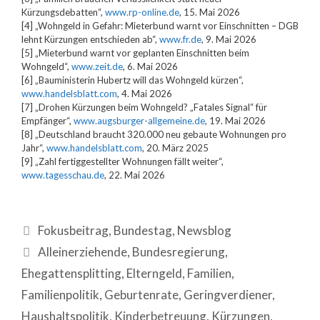
Kürzungsdebatten“,
www.rp-online.de
, 15. Mai 2026
[4] „Wohngeld in Gefahr: Mieterbund warnt vor Einschnitten – DGB
lehnt Kürzungen entschieden ab“,
www.fr.de
, 9. Mai 2026
[5] „Mieterbund warnt vor geplanten Einschnitten beim
Wohngeld“,
www.zeit.de
, 6. Mai 2026
[6] „Bauministerin Hubertz will das Wohngeld kürzen“,
www.handelsblatt.com
, 4. Mai 2026
[7] „Drohen Kürzungen beim Wohngeld? „Fatales Signal“ für
Empfänger“,
www.augsburger-allgemeine.de
, 19. Mai 2026
[8] „Deutschland braucht 320.000 neu gebaute Wohnungen pro
Jahr“,
www.handelsblatt.com
, 20. März 2025
[9] „Zahl fertiggestellter Wohnungen fällt weiter“,
www.tagesschau.de
, 22. Mai 2026
Fokusbeitrag
,
Bundestag
,
Newsblog
Alleinerziehende
,
Bundesregierung
,
Ehegattensplitting
,
Elterngeld
,
Familien
,
Familienpolitik
,
Geburtenrate
,
Geringverdiener
,
Haushaltspolitik
,
Kinderbetreuung
,
Kürzungen
,