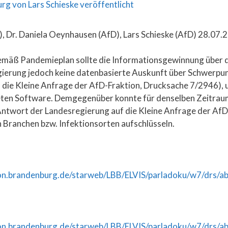
, Dr. Daniela Oeynhausen (AfD), Lars Schieske (AfD) 28.07.
emäß Pandemieplan sollte die Informationsgewinnung über d
gierung jedoch keine datenbasierte Auskunft über Schwerpu
 die Kleine Anfrage der AfD-Fraktion, Drucksache 7/2946), u
eten Software. Demgegenüber konnte für denselben Zeitrau
 Antwort der Landesregierung auf die Kleine Anfrage der Af
 Branchen bzw. Infektionsorten aufschlüsseln.
n.brandenburg.de/starweb/LBB/ELVIS/parladoku/w7/drs/a
n.brandenburg.de/starweb/LBB/ELVIS/parladoku/w7/drs/a