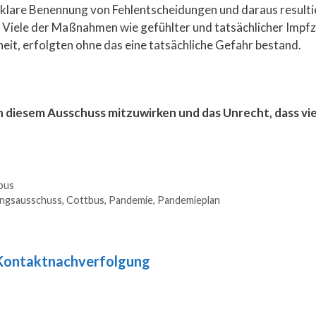
, klare Benennung von Fehlentscheidungen und daraus result
en: Viele der Maßnahmen wie gefühlter und tatsächlicher Impf
eit, erfolgten ohne das eine tatsächliche Gefahr bestand.
 in diesem Ausschuss mitzuwirken und das Unrecht, dass vi
tbus
ngsausschuss
,
Cottbus
,
Pandemie
,
Pandemieplan
Kontaktnachverfolgung