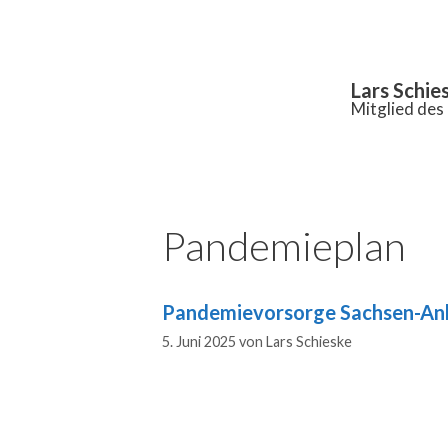
Inhalt
springen
Lars Schie
Mitglied de
Pandemieplan
Pandemievorsorge Sachsen-An
5. Juni 2025
von
Lars Schieske