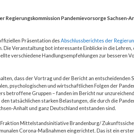
der Regierungskommission Pandemievorsorge Sachsen-Anha
ffiziellen Präsentation des
Abschlussberichtes der Regier
. Die Veranstaltung bot interessante Einblicke in die Lehren,
ellte verschiedene Handlungsempfehlungen zur besseren Vo
halten, dass der Vortrag und der Bericht an entscheidenden S
len, psychologischen und wirtschaftlichen Folgen der Pandem
rs betroffene Gruppen – fanden im Bericht nur unzureichend
 den tatsächlichen starken Belastungen, die durch die Pand
hsen-Anhalt und ganz Deutschland entstanden sind.
Fraktion Mittelstandsinitiative Brandenburg/ Zukunftssiche
nalen Corona-Maßnahmen eingerichtet. Das ist ein erster Sc