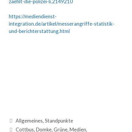
zaehlt-die-polizei-li.2149210
https://mediendienst-
integration.de/artikel/messerangriffe-statistik-
und-berichterstattung.html
Allgemeines
,
Standpunkte
Cottbus
,
Domke
,
Grüne
,
Medien
,