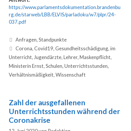
https://www.parlamentsdokumentation.brandenbu
rg.de/starweb/LBB/ELVIS/parladoku/w7/plpr/24-
037.pdf
Anfragen
,
Standpunkte
Corona
,
Covid19
,
Gesundheitsschädigung
,
im
Unterricht
,
Jugendärzte
,
Lehrer
,
Maskenpflicht
,
Ministerin Ernst
,
Schulen
,
Unterrichtsstunden
,
Verhältnismäßigkeit
,
Wissenschaft
Zahl der ausgefallenen
Unterrichtsstunden während der
Coronakrise
12. Juni 2020
von
Redaktion