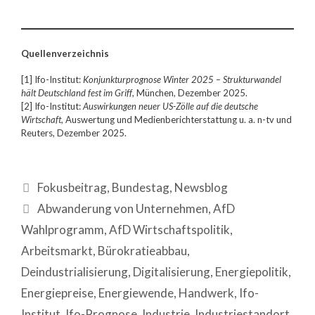
Quellenverzeichnis
[1] Ifo-Institut:
Konjunkturprognose Winter 2025 – Strukturwandel
hält Deutschland fest im Griff
, München, Dezember 2025.
[2] Ifo-Institut:
Auswirkungen neuer US-Zölle auf die deutsche
Wirtschaft
, Auswertung und Medienberichterstattung u. a. n-tv und
Reuters, Dezember 2025.
Fokusbeitrag
,
Bundestag
,
Newsblog
Abwanderung von Unternehmen
,
AfD
Wahlprogramm
,
AfD Wirtschaftspolitik
,
Arbeitsmarkt
,
Bürokratieabbau
,
Deindustrialisierung
,
Digitalisierung
,
Energiepolitik
,
Energiepreise
,
Energiewende
,
Handwerk
,
Ifo-
Institut
,
Ifo-Prognose
,
Industrie
,
Industriestandort