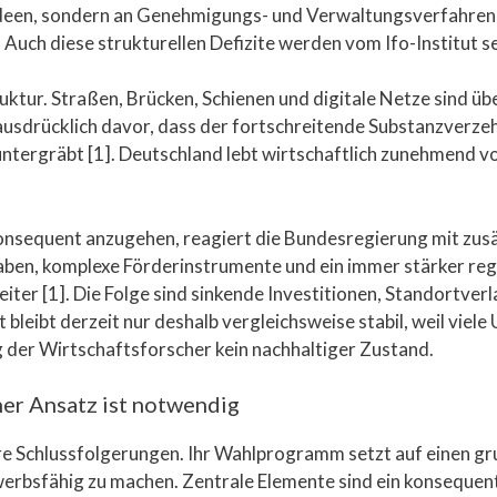
deen, sondern an Genehmigungs- und Verwaltungsverfahren, 
Auch diese strukturellen Defizite werden vom Ifo-Institut sei
ktur. Straßen, Brücken, Schienen und digitale Netze sind übe
usdrücklich davor, dass der fortschreitende Substanzverzehr
tergräbt [1]. Deutschland lebt wirtschaftlich zunehmend vo
konsequent anzugehen, reagiert die Bundesregierung mit zus
aben, komplexe Förderinstrumente und ein immer stärker reg
eiter [1]. Die Folge sind sinkende Investitionen, Standortve
 bleibt derzeit nur deshalb vergleichsweise stabil, weil vie
g der Wirtschaftsforscher kein nachhaltiger Zustand.
her Ansatz ist notwendig
are Schlussfolgerungen. Ihr Wahlprogramm setzt auf einen 
rbsfähig zu machen. Zentrale Elemente sind ein konsequent