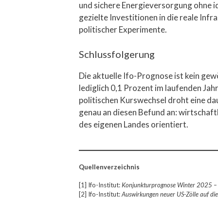
und sichere Energieversorgung ohne i
gezielte Investitionen in die reale I
politischer Experimente.
Schlussfolgerung
Die aktuelle Ifo-Prognose ist kein ge
lediglich 0,1 Prozent im laufenden Jah
politischen Kurswechsel droht eine d
genau an diesen Befund an: wirtschaftl
des eigenen Landes orientiert.
Quellenverzeichnis
[1] Ifo-Institut:
Konjunkturprognose Winter 2025 – S
[2] Ifo-Institut:
Auswirkungen neuer US-Zölle auf die