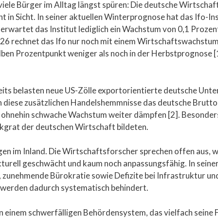
 viele Bürger im Alltag längst spüren: Die deutsche Wirtschaf
t in Sicht. In seiner aktuellen Winterprognose hat das Ifo-In
r erwartet das Institut lediglich ein Wachstum von 0,1 Prozen
2026 rechnet das Ifo nur noch mit einem Wirtschaftswachstum 
alben Prozentpunkt weniger als noch in der Herbstprognose [1
seits belasten neue US-Zölle exportorientierte deutsche Unt
en diese zusätzlichen Handelshemmnisse das deutsche Brutt
 ohnehin schwache Wachstum weiter dämpfen [2]. Besonders
kgrat der deutschen Wirtschaft bildeten.
en im Inland. Die Wirtschaftsforscher sprechen offen aus, wa
ukturell geschwächt und kaum noch anpassungsfähig. In seine
 zunehmende Bürokratie sowie Defizite bei Infrastruktur un
werden dadurch systematisch behindert.
n einem schwerfälligen Behördensystem, das vielfach seine 