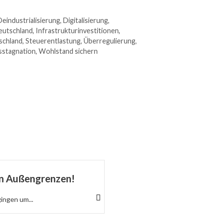
Deindustrialisierung
,
Digitalisierung
,
eutschland
,
Infrastrukturinvestitionen
,
schland
,
Steuerentlastung
,
Überregulierung
,
sstagnation
,
Wohlstand sichern
en Außengrenzen!
Die nächste Sau wird 
kommen die „Klimato
gingen um...
Wie aus statistischen Schätzun