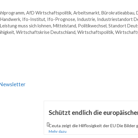
hlprogramm
,
AfD Wirtschaftspolitik
,
Arbeitsmarkt
,
Bürokratieabbau
,
,
Handwerk
,
Ifo-Institut
,
Ifo-Prognose
,
Industrie
,
Industriestandort D
Leistung muss sich lohnen
,
Mittelstand
,
Politikwechsel
,
Standort Deut
higkeit
,
Wirtschaftskrise Deutschland
,
Wirtschaftspolitik
,
Wirtschaft
Newsletter
Schützt endlich die europäisch
Ceuta zeigt die Hilflosigkeit der EU Die Bilder 
Mehr dazu