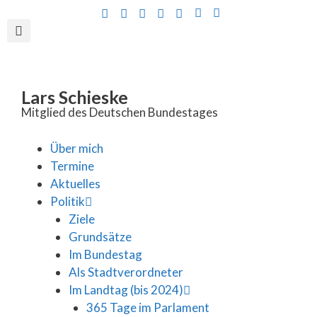
Inhalt
springen
Lars Schieske
Mitglied des Deutschen Bundestages
Über mich
Termine
Aktuelles
Politik
Ziele
Grundsätze
Im Bundestag
Als Stadtverordneter
Im Landtag (bis 2024)
365 Tage im Parlament