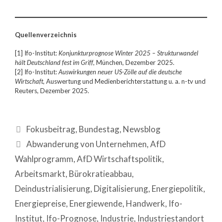
Quellenverzeichnis
[1] Ifo-Institut:
Konjunkturprognose Winter 2025 – Strukturwandel
hält Deutschland fest im Griff
, München, Dezember 2025.
[2] Ifo-Institut:
Auswirkungen neuer US-Zölle auf die deutsche
Wirtschaft
, Auswertung und Medienberichterstattung u. a. n-tv und
Reuters, Dezember 2025.
Fokusbeitrag
,
Bundestag
,
Newsblog
Abwanderung von Unternehmen
,
AfD
Wahlprogramm
,
AfD Wirtschaftspolitik
,
Arbeitsmarkt
,
Bürokratieabbau
,
Deindustrialisierung
,
Digitalisierung
,
Energiepolitik
,
Energiepreise
,
Energiewende
,
Handwerk
,
Ifo-
Institut
,
Ifo-Prognose
,
Industrie
,
Industriestandort