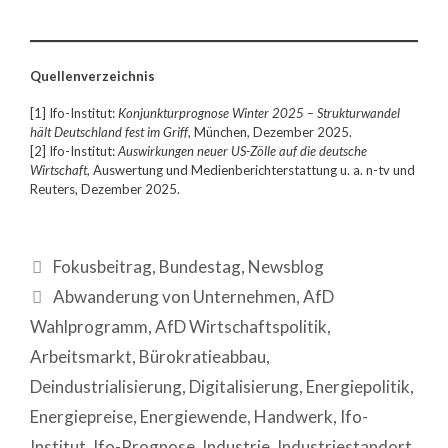
Quellenverzeichnis
[1] Ifo-Institut:
Konjunkturprognose Winter 2025 – Strukturwandel
hält Deutschland fest im Griff
, München, Dezember 2025.
[2] Ifo-Institut:
Auswirkungen neuer US-Zölle auf die deutsche
Wirtschaft
, Auswertung und Medienberichterstattung u. a. n-tv und
Reuters, Dezember 2025.
Fokusbeitrag
,
Bundestag
,
Newsblog
Abwanderung von Unternehmen
,
AfD
Wahlprogramm
,
AfD Wirtschaftspolitik
,
Arbeitsmarkt
,
Bürokratieabbau
,
Deindustrialisierung
,
Digitalisierung
,
Energiepolitik
,
Energiepreise
,
Energiewende
,
Handwerk
,
Ifo-
Institut
,
Ifo-Prognose
,
Industrie
,
Industriestandort