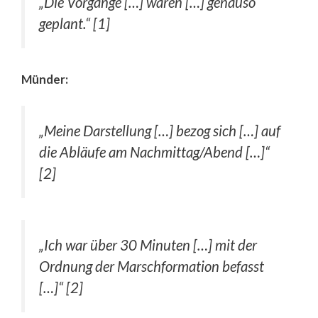
„Die Vorgänge […] waren […] genauso
geplant.“ [1]
Münder:
„Meine Darstellung […] bezog sich […] auf
die Abläufe am Nachmittag/Abend […]“
[2]
„Ich war über 30 Minuten […] mit der
Ordnung der Marschformation befasst
[…]“ [2]