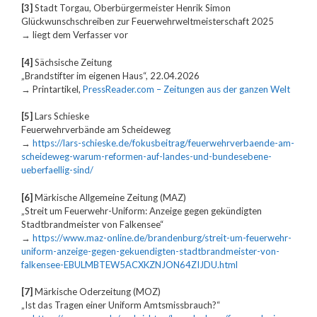
[3]
Stadt Torgau, Oberbürgermeister Henrik Simon
Glückwunschschreiben zur Feuerwehrweltmeisterschaft 2025
→ liegt dem Verfasser vor
[4]
Sächsische Zeitung
„Brandstifter im eigenen Haus“, 22.04.2026
→ Printartikel,
PressReader.com – Zeitungen aus der ganzen Welt
[5]
Lars Schieske
Feuerwehrverbände am Scheideweg
→
https://lars-schieske.de/fokusbeitrag/feuerwehrverbaende-am-
scheideweg-warum-reformen-auf-landes-und-bundesebene-
ueberfaellig-sind/
[6]
Märkische Allgemeine Zeitung (MAZ)
„Streit um Feuerwehr-Uniform: Anzeige gegen gekündigten
Stadtbrandmeister von Falkensee“
→
https://www.maz-online.de/brandenburg/streit-um-feuerwehr-
uniform-anzeige-gegen-gekuendigten-stadtbrandmeister-von-
falkensee-EBULMBTEW5ACXKZNJON64ZIJDU.html
[7]
Märkische Oderzeitung (MOZ)
„Ist das Tragen einer Uniform Amtsmissbrauch?“