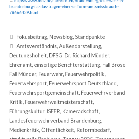
→
https://www.moz.de/nachrichten/brandenburg/feuerwehr-in-
brandenburg-ist-das-tragen-einer-uniform-amtsmissbrauch-
78666439.html
Fokusbeitrag
,
Newsblog
,
Standpunkte
Amtsverständnis
,
Außendarstellung
,
Deutungshoheit
,
DFSG
,
Dr. Richard Münder
,
Ehrenamt
,
einseitige Berichterstattung
,
Fall Brose
,
Fall Münder
,
Feuerwehr
,
Feuerwehrpolitik
,
Feuerwehrsport
,
Feuerwehrsport Deutschland
,
Feuerwehrsportgemeinschaft
,
Feuerwehrverband
Kritik
,
Feuerwehrweltmeisterschaft
,
Führungskultur
,
ISFFR
,
Kameradschaft
,
Landesfeuerwehrverband Brandenburg
,
Medienkritik
,
Öffentlichkeit
,
Reformbedarf
,