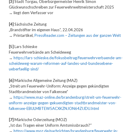
[3]
Stadt Torgau, Oberbürgermeister Henrik Simon
Glückwunschschreiben zur Feuerwehrweltmeisterschaft 2025
→ liegt dem Verfasser vor
[4]
Sächsische Zeitung
„Brandstifter im eigenen Haus“, 22.04.2026
→ Printartikel,
PressReader.com – Zeitungen aus der ganzen Welt
[5]
Lars Schieske
Feuerwehrverbände am Scheideweg
→
https://lars-schieske.de/fokusbeitrag/feuerwehrverbaende-am-
scheideweg-warum-reformen-auf-landes-und-bundesebene-
ueberfaellig-sind/
[6]
Märkische Allgemeine Zeitung (MAZ)
„Streit um Feuerwehr-Uniform: Anzeige gegen gekündigten
Stadtbrandmeister von Falkensee“
→
https://www.maz-online.de/brandenburg/streit-um-feuerwehr-
uniform-anzeige-gegen-gekuendigten-stadtbrandmeister-von-
falkensee-EBULMBTEW5ACXKZNJON64ZIJDU.html
[7]
Märkische Oderzeitung (MOZ)
„Ist das Tragen einer Uniform Amtsmissbrauch?“
→
https://www.moz.de/nachrichten/brandenburg/feuerwehr-in-