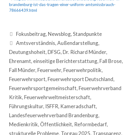
brandenburg-ist-das-tragen-einer-uniform-amtsmissbrauch-
78666439.html
Fokusbeitrag
,
Newsblog
,
Standpunkte
Amtsverständnis
,
Außendarstellung
,
Deutungshoheit
,
DFSG
,
Dr. Richard Münder
,
Ehrenamt
,
einseitige Berichterstattung
,
Fall Brose
,
Fall Münder
,
Feuerwehr
,
Feuerwehrpolitik
,
Feuerwehrsport
,
Feuerwehrsport Deutschland
,
Feuerwehrsportgemeinschaft
,
Feuerwehrverband
Kritik
,
Feuerwehrweltmeisterschaft
,
Führungskultur
,
ISFFR
,
Kameradschaft
,
Landesfeuerwehrverband Brandenburg
,
Medienkritik
,
Öffentlichkeit
,
Reformbedarf
,
strukturelle Probleme
,
Torgau 2025
,
Transparenz
,