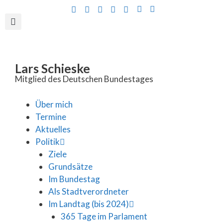
Inhalt
springen
Lars Schieske
Mitglied des Deutschen Bundestages
Über mich
Termine
Aktuelles
Politik
Ziele
Grundsätze
Im Bundestag
Als Stadtverordneter
Im Landtag (bis 2024)
365 Tage im Parlament