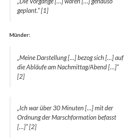
„Die Vorgänge […] waren […] genauso
geplant.“ [1]
Münder:
„Meine Darstellung […] bezog sich […] auf
die Abläufe am Nachmittag/Abend […]“
[2]
„Ich war über 30 Minuten […] mit der
Ordnung der Marschformation befasst
[…]“ [2]