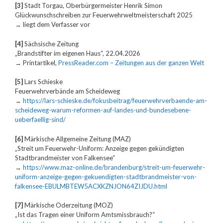
[3]
Stadt Torgau, Oberbürgermeister Henrik Simon
Glückwunschschreiben zur Feuerwehrweltmeisterschaft 2025
→ liegt dem Verfasser vor
[4]
Sächsische Zeitung
„Brandstifter im eigenen Haus“, 22.04.2026
→ Printartikel,
PressReader.com – Zeitungen aus der ganzen Welt
[5]
Lars Schieske
Feuerwehrverbände am Scheideweg
→
https://lars-schieske.de/fokusbeitrag/feuerwehrverbaende-am-
scheideweg-warum-reformen-auf-landes-und-bundesebene-
ueberfaellig-sind/
[6]
Märkische Allgemeine Zeitung (MAZ)
„Streit um Feuerwehr-Uniform: Anzeige gegen gekündigten
Stadtbrandmeister von Falkensee“
→
https://www.maz-online.de/brandenburg/streit-um-feuerwehr-
uniform-anzeige-gegen-gekuendigten-stadtbrandmeister-von-
falkensee-EBULMBTEW5ACXKZNJON64ZIJDU.html
[7]
Märkische Oderzeitung (MOZ)
„Ist das Tragen einer Uniform Amtsmissbrauch?“