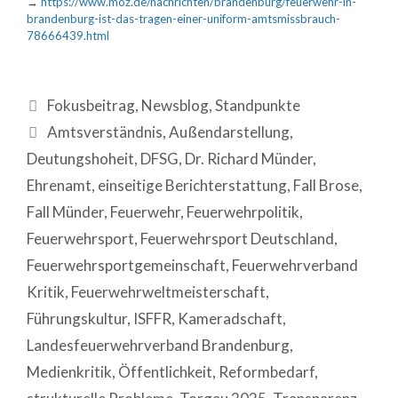
→
https://www.moz.de/nachrichten/brandenburg/feuerwehr-in-
brandenburg-ist-das-tragen-einer-uniform-amtsmissbrauch-
78666439.html
Fokusbeitrag
,
Newsblog
,
Standpunkte
Amtsverständnis
,
Außendarstellung
,
Deutungshoheit
,
DFSG
,
Dr. Richard Münder
,
Ehrenamt
,
einseitige Berichterstattung
,
Fall Brose
,
Fall Münder
,
Feuerwehr
,
Feuerwehrpolitik
,
Feuerwehrsport
,
Feuerwehrsport Deutschland
,
Feuerwehrsportgemeinschaft
,
Feuerwehrverband
Kritik
,
Feuerwehrweltmeisterschaft
,
Führungskultur
,
ISFFR
,
Kameradschaft
,
Landesfeuerwehrverband Brandenburg
,
Medienkritik
,
Öffentlichkeit
,
Reformbedarf
,