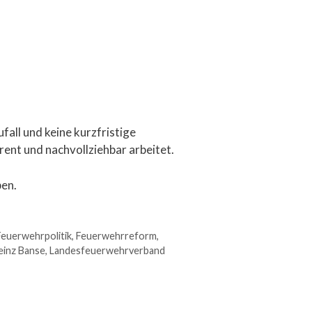
ll und keine kurzfristige
rent und nachvollziehbar arbeitet.
ben.
Feuerwehrpolitik
,
Feuerwehrreform
,
einz Banse
,
Landesfeuerwehrverband