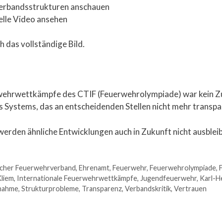
Verbandsstrukturen anschauen
elle Video ansehen
 das vollständige Bild.
wehrwettkämpfe des CTIF (Feuerwehrolympiade) war kein Zufa
es Systems, das an entscheidenden Stellen nicht mehr transpa
werden ähnliche Entwicklungen auch in Zukunft nicht ausblei
cher Feuerwehrverband
,
Ehrenamt
,
Feuerwehr
,
Feuerwehrolympiade
,
Kliem
,
Internationale Feuerwehrwettkämpfe
,
Jugendfeuerwehr
,
Karl-H
snahme
,
Strukturprobleme
,
Transparenz
,
Verbandskritik
,
Vertrauen