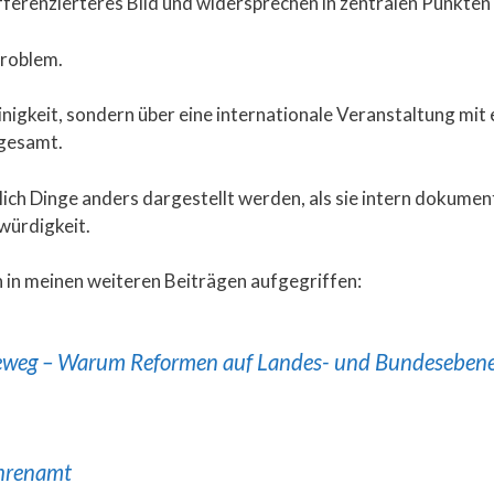
ifferenzierteres Bild und widersprechen in zentralen Punkten
Problem.
einigkeit, sondern über eine internationale Veranstaltung m
gesamt.
ch Dinge anders dargestellt werden, als sie intern dokumenti
würdigkeit.
 in meinen weiteren Beiträgen aufgegriffen:
weg – Warum Reformen auf Landes- und Bundesebene ü
hrenamt