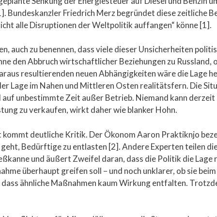
geplante Senkung der Energiesteuer auf Diesel und Benzin um 
1]. Bundeskanzler Friedrich Merz begründet diese zeitliche B
 nicht alle Disruptionen der Weltpolitik auffangen“ könne [1].
en, auch zu benennen, dass viele dieser Unsicherheiten polit
hne den Abbruch wirtschaftlicher Beziehungen zu Russland, 
raus resultierenden neuen Abhängigkeiten wäre die Lage heu
er Lage im Nahen und Mittleren Osten realitätsfern. Die Si
d auf unbestimmte Zeit außer Betrieb. Niemand kann derzeit 
astung zu verkaufen, wirkt daher wie blanker Hohn.
 kommt deutliche Kritik. Der Ökonom Aaron Praktiknjo bezei
 geht, Bedürftige zu entlasten [2]. Andere Experten teilen 
ießkanne und äußert Zweifel daran, dass die Politik die Lage 
ßnahme überhaupt greifen soll – und noch unklarer, ob sie be
h, dass ähnliche Maßnahmen kaum Wirkung entfalten. Trotzd