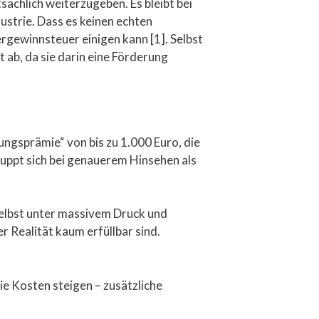
sächlich weiterzugeben. Es bleibt bei
strie. Dass es keinen echten
bergewinnsteuer einigen kann [1]. Selbst
ab, da sie darin eine Förderung
ngsprämie“ von bis zu 1.000 Euro, die
puppt sich bei genauerem Hinsehen als
 selbst unter massivem Druck und
r Realität kaum erfüllbar sind.
die Kosten steigen – zusätzliche