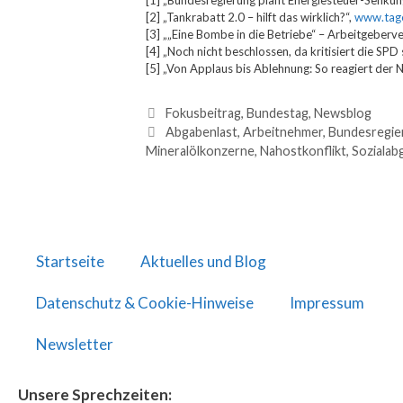
[1] „Bundesregierung plant Energiesteuer-Senku
[2] „Tankrabatt 2.0 – hilft das wirklich?“,
www.tag
[3] „„Eine Bombe in die Betriebe“ – Arbeitgeber
[4] „Noch nicht beschlossen, da kritisiert die SPD
[5] „Von Applaus bis Ablehnung: So reagiert der N
Fokusbeitrag
,
Bundestag
,
Newsblog
Abgabenlast
,
Arbeitnehmer
,
Bundesregie
Mineralölkonzerne
,
Nahostkonflikt
,
Sozialab
Startseite
Aktuelles und Blog
Datenschutz & Cookie-Hinweise
Impressum
Newsletter
Unsere Sprechzeiten: