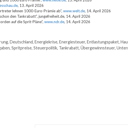
ng und 1000 Euro Prämie“,
www.heise.de
, 13. April 2026
esschau.de
, 13. April 2026
vertreter lehnen 1000-Euro-Prämie ab“,
www.welt.de
, 14. April 2026
 schon den Tankrabatt“, jungefreiheit.de, 14. April 2026
orden auf die Sprit-Pläne“,
www.ndr.de
, 14. April 2026
rung
,
Deutschland
,
Energiekrise
,
Energiesteuer
,
Entlastungspaket
,
Haus
gaben
,
Spritpreise
,
Steuerpolitik
,
Tankrabatt
,
Übergewinnsteuer
,
Unte