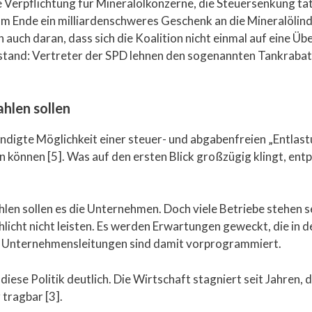
e Verpflichtung für Mineralölkonzerne, die Steuersenkung tat
m Ende ein milliardenschweres Geschenk an die Mineralölindu
h auch daran, dass sich die Koalition nicht einmal auf eine Ü
stand: Vertreter der SPD lehnen den sogenannten Tankrabatt 
ahlen sollen
digte Möglichkeit einer steuer- und abgabenfreien „Entlastu
n können [5]. Was auf den ersten Blick großzügig klingt, ent
ahlen sollen es die Unternehmen. Doch viele Betriebe stehen
licht nicht leisten. Es werden Erwartungen geweckt, die in de
d Unternehmensleitungen sind damit vorprogrammiert.
iese Politik deutlich. Die Wirtschaft stagniert seit Jahren, 
 tragbar [3].