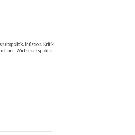
haltspolitik
,
Inflation
,
Kritik
,
rnehmen
,
Wirtschaftspolitik