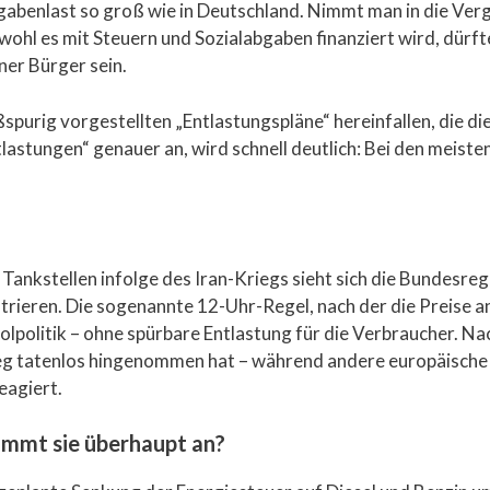
gabenlast so groß wie in Deutschland. Nimmt man in die Ver
obwohl es mit Steuern und Sozialabgaben finanziert wird, dürf
ner Bürger sein.
oßspurig vorgestellten „Entlastungspläne“ hereinfallen, die 
ntlastungen“ genauer an, wird schnell deutlich: Bei den meist
Tankstellen infolge des Iran-Kriegs sieht sich die Bundesr
rieren. Die sogenannte 12-Uhr-Regel, nach der die Preise an
olpolitik – ohne spürbare Entlastung für die Verbraucher. 
g tatenlos hingenommen hat – während andere europäische
eagiert.
ommt sie überhaupt an?