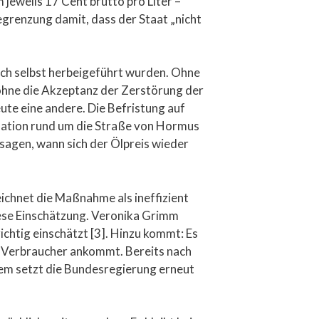
jeweils 17 Cent brutto pro Liter –
egrenzung damit, dass der Staat „nicht
isch selbst herbeigeführt wurden. Ohne
ohne die Akzeptanz der Zerstörung der
te eine andere. Die Befristung auf
tuation rund um die Straße von Hormus
sagen, wann sich der Ölpreis wieder
chnet die Maßnahme als ineffizient
diese Einschätzung. Veronika Grimm
richtig einschätzt [3]. Hinzu kommt: Es
im Verbraucher ankommt. Bereits nach
em setzt die Bundesregierung erneut