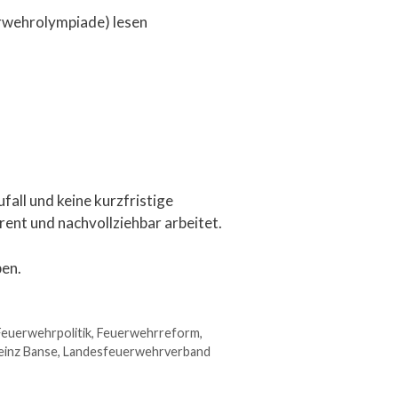
rwehrolympiade) lesen
ll und keine kurzfristige
rent und nachvollziehbar arbeitet.
ben.
Feuerwehrpolitik
,
Feuerwehrreform
,
einz Banse
,
Landesfeuerwehrverband