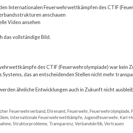
u den Internationalen Feuerwehrwettkämpfen des CTIF (Feue
Verbandsstrukturen anschauen
elle Video ansehen
 das vollständige Bild.
wehrwettkämpfe des CTIF (Feuerwehrolympiade) war kein Zufa
es Systems, das an entscheidenden Stellen nicht mehr transpa
werden ähnliche Entwicklungen auch in Zukunft nicht ausblei
cher Feuerwehrverband
,
Ehrenamt
,
Feuerwehr
,
Feuerwehrolympiade
,
Kliem
,
Internationale Feuerwehrwettkämpfe
,
Jugendfeuerwehr
,
Karl-H
snahme
,
Strukturprobleme
,
Transparenz
,
Verbandskritik
,
Vertrauen