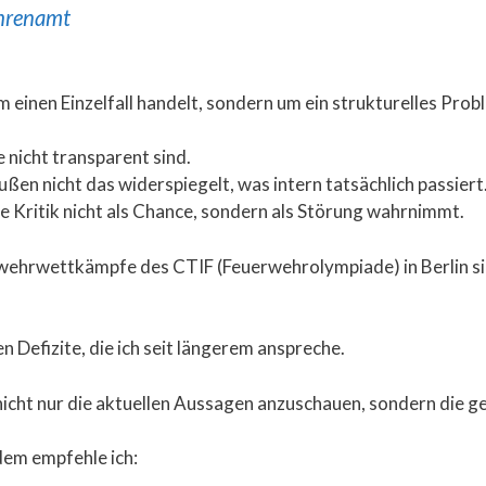
hrenamt
um einen Einzelfall handelt, sondern um ein strukturelles Pro
 nicht transparent sind.
en nicht das widerspiegelt, was intern tatsächlich passiert
e Kritik nicht als Chance, sondern als Störung wahrnimmt.
ehrwettkämpfe des CTIF (Feuerwehrolympiade) in Berlin sind 
n Defizite, die ich seit längerem anspreche.
h nicht nur die aktuellen Aussagen anzuschauen, sondern die 
 dem empfehle ich: