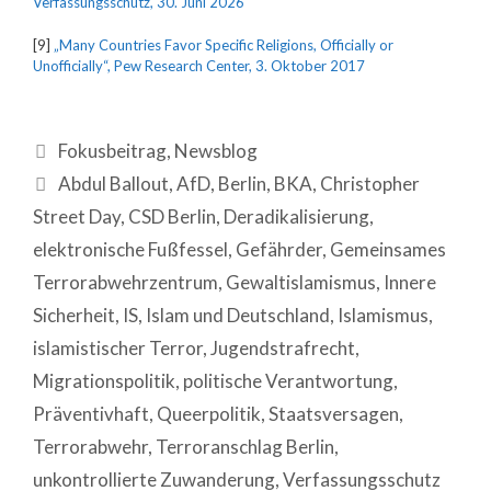
Verfassungsschutz, 30. Juni 2026
[9]
„Many Countries Favor Specific Religions, Officially or
Unofficially“, Pew Research Center, 3. Oktober 2017
Fokusbeitrag
,
Newsblog
Abdul Ballout
,
AfD
,
Berlin
,
BKA
,
Christopher
Street Day
,
CSD Berlin
,
Deradikalisierung
,
elektronische Fußfessel
,
Gefährder
,
Gemeinsames
Terrorabwehrzentrum
,
Gewaltislamismus
,
Innere
Sicherheit
,
IS
,
Islam und Deutschland
,
Islamismus
,
islamistischer Terror
,
Jugendstrafrecht
,
Migrationspolitik
,
politische Verantwortung
,
Präventivhaft
,
Queerpolitik
,
Staatsversagen
,
Terrorabwehr
,
Terroranschlag Berlin
,
unkontrollierte Zuwanderung
,
Verfassungsschutz