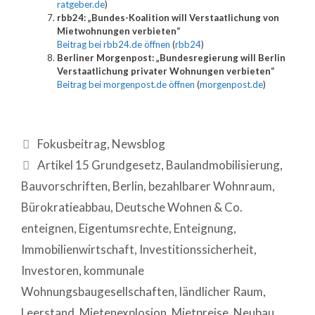
ratgeber.de
)
rbb24: „Bundes-Koalition will Verstaatlichung von
Mietwohnungen verbieten“
Beitrag bei rbb24.de öffnen
(
rbb24
)
Berliner Morgenpost: „Bundesregierung will Berlin
Verstaatlichung privater Wohnungen verbieten“
Beitrag bei morgenpost.de öffnen
(
morgenpost.de
)
Fokusbeitrag
,
Newsblog
Artikel 15 Grundgesetz
,
Baulandmobilisierung
,
Bauvorschriften
,
Berlin
,
bezahlbarer Wohnraum
,
Bürokratieabbau
,
Deutsche Wohnen & Co.
enteignen
,
Eigentumsrechte
,
Enteignung
,
Immobilienwirtschaft
,
Investitionssicherheit
,
Investoren
,
kommunale
Wohnungsbaugesellschaften
,
ländlicher Raum
,
Leerstand
,
Mietenexplosion
,
Mietpreise
,
Neubau
,