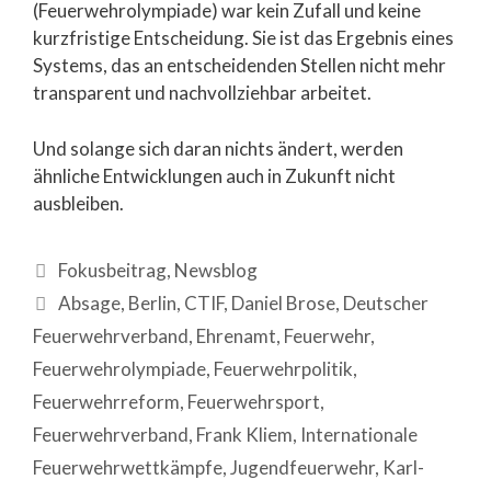
(Feuerwehrolympiade) war kein Zufall und keine
kurzfristige Entscheidung. Sie ist das Ergebnis eines
Systems, das an entscheidenden Stellen nicht mehr
transparent und nachvollziehbar arbeitet.
Und solange sich daran nichts ändert, werden
ähnliche Entwicklungen auch in Zukunft nicht
ausbleiben.
Fokusbeitrag
,
Newsblog
Absage
,
Berlin
,
CTIF
,
Daniel Brose
,
Deutscher
Feuerwehrverband
,
Ehrenamt
,
Feuerwehr
,
Feuerwehrolympiade
,
Feuerwehrpolitik
,
Feuerwehrreform
,
Feuerwehrsport
,
Feuerwehrverband
,
Frank Kliem
,
Internationale
Feuerwehrwettkämpfe
,
Jugendfeuerwehr
,
Karl-