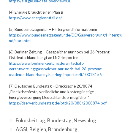
https://alsi.gie.eu/data-overview/DE
(4) Energie braucht einen Plan B
https://www.energienotfall.de/
(5) Bundesnetzagentur – Hintergrundinformationen
https://www.bundesnetzagentur.de/DE/Gasversorgung/Hintergru
nd/start.html
(6) Berliner Zeitung – Gasspeicher nur noch bei 26 Prozent:
Ostdeutschland hängt an LNG-Importen
https://www.berliner-zeitung.de/wirtschaft-
verantwortung/gasspeicher-nur-noch-bei-26-prozent-
ostdeutschland-haengt-an-lng-importen-li.10018156
(7) Deutscher Bundestag – Drucksache 20/8874
„Eine krisenfeste, verlässliche und kostengünstige
Energieversorgung Deutschlands ermöglichen“
https://dserver.bundestag.de/btd/20/088/2008874.pdf
Fokusbeitrag
,
Bundestag
,
Newsblog
AGSI
,
Belgien
,
Brandenburg
,