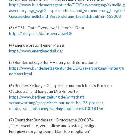
https://www.bundesnetzagentur.de/DE/Gasversorgung/aktuelle_g
asversorgung/_svg/Gasspeicherfuellstand_Veraenderung_taeglich/
Gasspeicherfuellstand_Veraenderung_taeglich.html?nn=652300
(3) AGSI – Data Overview / Historical Data
https://alsi.gie.eu/data-overview/DE
(4) Energie braucht einen Plan B
https://www.energienotfall.de/
(5) Bundesnetzagentur – Hintergrundinformationen
https://www.bundesnetzagentur.de/DE/Gasversorgung/Hintergru
nd/start.html
(6) Berliner Zeitung – Gasspeicher nur noch bei 26 Prozent:
Ostdeutschland hängt an LNG-Importen
https://www.berliner-zeitung.de/wirtschaft-
verantwortung/gasspeicher-nur-noch-bei-26-prozent-
ostdeutschland-haengt-an-lng-importen-li.10018156
(7) Deutscher Bundestag – Drucksache 20/8874
„Eine krisenfeste, verlässliche und kostengünstige
Energieversorgung Deutschlands ermöglichen“