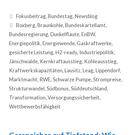
Fokusbeitrag
,
Bundestag
,
Newsblog
Boxberg
,
Braunkohle
,
Bundeskartellamt
,
Bundesregierung
,
Dunkelflaute
,
EnBW
,
Energiepolitik
,
Energiewende
,
Gaskraftwerke
,
gesicherte Leistung
,
H2-ready
,
Industriepolitik
,
Jänschwalde
,
Kernkraftausstieg
,
Kohleausstieg
,
Kraftwerkskapazitäten
,
Lausitz
,
Leag
,
Lippendorf
,
Marktmacht
,
RWE
,
Schwarze Pumpe
,
Strompreise
,
Strukturwandel
,
Südbonus
,
Süddeutschland
,
Transformation
,
Versorgungssicherheit
,
Wettbewerbsfähigkeit
Gasspeicher auf Tiefstand: Wie