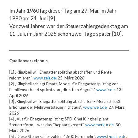
Im Jahr 1960 lag dieser Tag am 27. Mai, im Jahr
1990 am 24. Juni [9].
Vor zwei Jahren war der Steuerzahlergedenktag am
11. Juli, im Jahr 2025 schon zwei Tage später [10].
Quellenverzeichnis
[1] „Klingbeil will Ehegattensplitting abschaffen und Rente
reformieren“,
www.zeit.de
, 25. März 2026
[2] „Klingbeil schlägt Ersatz-Modell für Ehegattensplitting vor –
Familienverband spricht von „direktem Angriff““,
www.fr.de
, 13.
April 2026
[3] „Klingbeil will Ehegattensplitting abschaffen – Merz schließt
Erhöhung der Mehrwertsteuer nicht aus“,
www.welt.de
, 27. März
2026
[4] „Aus für Ehegattensplitting: SPD-Chef Klingbeil plant
Steuerreform – was das Ehepaare kostet“,
www.merkur.de
, 30.
März 2026
[5] „Diese Steuerzahler zahlen 4.500 Euro mehr“,
www.t-online.de
,