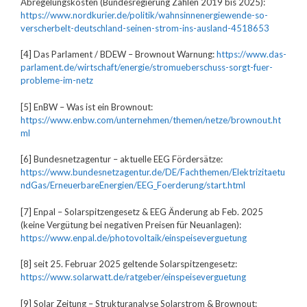
Abregelungskosten (Bundesregierung Zahlen 2019 bis 2025):
https://www.nordkurier.de/politik/wahnsinnenergiewende-so-
verscherbelt-deutschland-seinen-strom-ins-ausland-4518653
[4] Das Parlament / BDEW – Brownout Warnung:
https://www.das-
parlament.de/wirtschaft/energie/stromueberschuss-sorgt-fuer-
probleme-im-netz
[5] EnBW – Was ist ein Brownout:
https://www.enbw.com/unternehmen/themen/netze/brownout.ht
ml
[6] Bundesnetzagentur – aktuelle EEG Fördersätze:
https://www.bundesnetzagentur.de/DE/Fachthemen/Elektrizitaetu
ndGas/ErneuerbareEnergien/EEG_Foerderung/start.html
[7] Enpal – Solarspitzengesetz & EEG Änderung ab Feb. 2025
(keine Vergütung bei negativen Preisen für Neuanlagen):
https://www.enpal.de/photovoltaik/einspeiseverguetung
[8] seit 25. Februar 2025 geltende Solarspitzengesetz:
https://www.solarwatt.de/ratgeber/einspeiseverguetung
[9] Solar Zeitung – Strukturanalyse Solarstrom & Brownout: