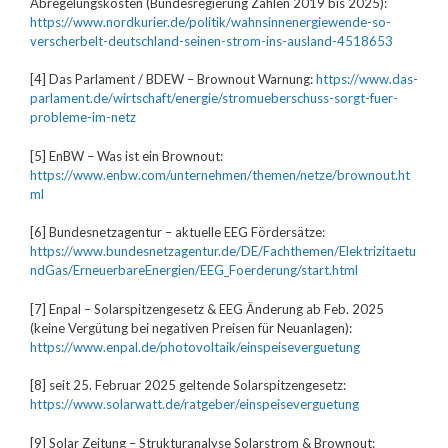
Abregelungskosten (Bundesregierung Zahlen 2019 bis 2025):
https://www.nordkurier.de/politik/wahnsinnenergiewende-so-
verscherbelt-deutschland-seinen-strom-ins-ausland-4518653
[4] Das Parlament / BDEW – Brownout Warnung:
https://www.das-
parlament.de/wirtschaft/energie/stromueberschuss-sorgt-fuer-
probleme-im-netz
[5] EnBW – Was ist ein Brownout:
https://www.enbw.com/unternehmen/themen/netze/brownout.ht
ml
[6] Bundesnetzagentur – aktuelle EEG Fördersätze:
https://www.bundesnetzagentur.de/DE/Fachthemen/Elektrizitaetu
ndGas/ErneuerbareEnergien/EEG_Foerderung/start.html
[7] Enpal – Solarspitzengesetz & EEG Änderung ab Feb. 2025
(keine Vergütung bei negativen Preisen für Neuanlagen):
https://www.enpal.de/photovoltaik/einspeiseverguetung
[8] seit 25. Februar 2025 geltende Solarspitzengesetz:
https://www.solarwatt.de/ratgeber/einspeiseverguetung
[9] Solar Zeitung – Strukturanalyse Solarstrom & Brownout: