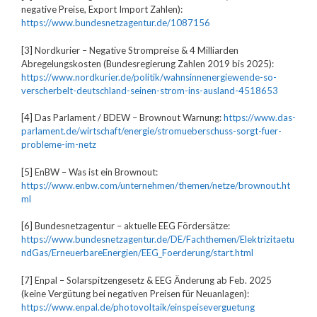
negative Preise, Export Import Zahlen):
https://www.bundesnetzagentur.de/1087156
[3] Nordkurier – Negative Strompreise & 4 Milliarden
Abregelungskosten (Bundesregierung Zahlen 2019 bis 2025):
https://www.nordkurier.de/politik/wahnsinnenergiewende-so-
verscherbelt-deutschland-seinen-strom-ins-ausland-4518653
[4] Das Parlament / BDEW – Brownout Warnung:
https://www.das-
parlament.de/wirtschaft/energie/stromueberschuss-sorgt-fuer-
probleme-im-netz
[5] EnBW – Was ist ein Brownout:
https://www.enbw.com/unternehmen/themen/netze/brownout.ht
ml
[6] Bundesnetzagentur – aktuelle EEG Fördersätze:
https://www.bundesnetzagentur.de/DE/Fachthemen/Elektrizitaetu
ndGas/ErneuerbareEnergien/EEG_Foerderung/start.html
[7] Enpal – Solarspitzengesetz & EEG Änderung ab Feb. 2025
(keine Vergütung bei negativen Preisen für Neuanlagen):
https://www.enpal.de/photovoltaik/einspeiseverguetung