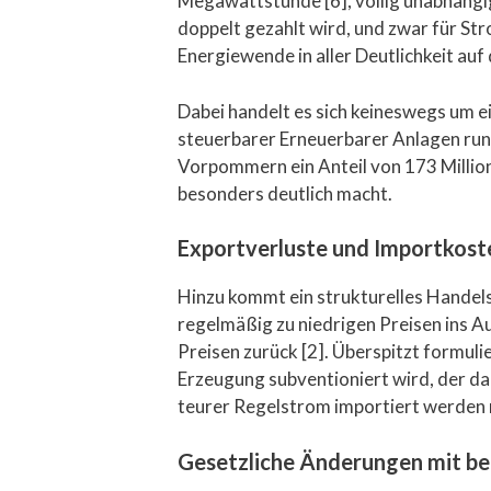
Megawattstunde [6], völlig unabhängig
doppelt gezahlt wird, und zwar für St
Energiewende in aller Deutlichkeit auf
Dabei handelt es sich keineswegs um e
steuerbarer Erneuerbarer Anlagen rund
Vorpommern ein Anteil von 173 Millione
besonders deutlich macht.
Exportverluste und Importkost
Hinzu kommt ein strukturelles Handel
regelmäßig zu niedrigen Preisen ins 
Preisen zurück [2]. Überspitzt formul
Erzeugung subventioniert wird, der 
teurer Regelstrom importiert werden 
Gesetzliche Änderungen mit b