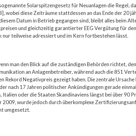
 sogenannte Solarspitzengesetz für Neuanlagen die Regel, da
], wobei diese Zeiträume stattdessen an das Ende der 20 jä
diesem Datum in Betrieb gegangen sind, bleibt alles beim Alte
preisen und gleichzeitig garantierter EEG Vergütung für d
k nur teilweise adressiert und im Kern fortbestehen lässt.
wenn man den Blick auf die zuständigen Behörden richtet, d
unikation an Anlagenbetreiber, während auch die 851 Verte
esen Rekord Negativpreis gezeigt haben. Die zentrale Ursache
er nach 17 Jahren politischer Ankündigungen gerade einmal 
, Italien oder die Staaten Skandinaviens längst bei über 90 P
 2009, wurde jedoch durch überkomplexe Zertifizierungsanfo
ent umgesetzt.