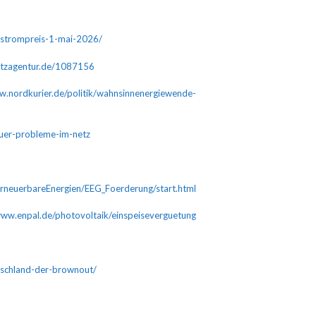
n-strompreis-1-mai-2026/
etzagentur.de/1087156
w.nordkurier.de/politik/wahnsinnenergiewende-
fuer-probleme-im-netz
rneuerbareEnergien/EEG_Foerderung/start.html
www.enpal.de/photovoltaik/einspeiseverguetung
utschland-der-brownout/