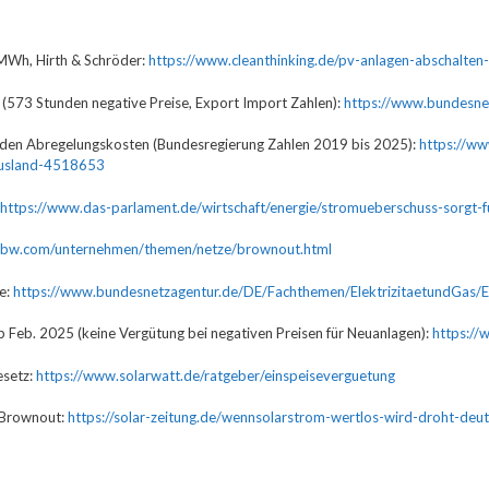
/MWh, Hirth & Schröder:
https://www.cleanthinking.de/pv-anlagen-abschalte
573 Stunden negative Preise, Export Import Zahlen):
https://www.bundesn
iarden Abregelungskosten (Bundesregierung Zahlen 2019 bis 2025):
https://ww
-ausland-4518653
https://www.das-parlament.de/wirtschaft/energie/stromueberschuss-sorgt-
nbw.com/unternehmen/themen/netze/brownout.html
e:
https://www.bundesnetzagentur.de/DE/Fachthemen/ElektrizitaetundGas/E
b Feb. 2025 (keine Vergütung bei negativen Preisen für Neuanlagen):
https://
esetz:
https://www.solarwatt.de/ratgeber/einspeiseverguetung
& Brownout:
https://solar-zeitung.de/wennsolarstrom-wertlos-wird-droht-de