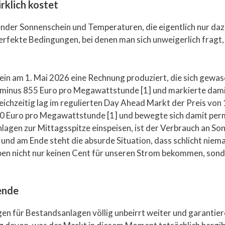
rklich kostet
ender Sonnenschein und Temperaturen, die eigentlich nur daz
 perfekte Bedingungen, bei denen man sich unweigerlich fragt
ein am 1. Mai 2026 eine Rechnung produziert, die sich gewas
f minus 855 Euro pro Megawattstunde [1] und markierte dami
ichzeitig lag im regulierten Day Ahead Markt der Preis von
00 Euro pro Megawattstunde [1] und bewegte sich damit pe
gen zur Mittagsspitze einspeisen, ist der Verbrauch an Sonn
und am Ende steht die absurde Situation, dass schlicht niem
aben nicht nur keinen Cent für unseren Strom bekommen, son
ende
en für Bestandsanlagen völlig unbeirrt weiter und garantier