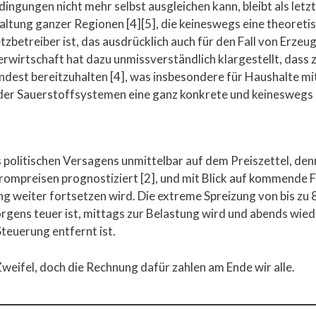
ingungen nicht mehr selbst ausgleichen kann, bleibt als let
haltung ganzer Regionen [4][5], die keineswegs eine theoretis
etzbetreiber ist, das ausdrücklich auch für den Fall von Erz
wirtschaft hat dazu unmissverständlich klargestellt, dass 
ndest bereitzuhalten [4], was insbesondere für Haushalte m
r Sauerstoffsystemen eine ganz konkrete und keineswegs a
s politischen Versagens unmittelbar auf dem Preiszettel, de
rompreisen prognostiziert [2], und mit Blick auf kommende
ung weiter fortsetzen wird. Die extreme Spreizung von bis zu
rgens teuer ist, mittags zur Belastung wird und abends wieder
Steuerung entfernt ist.
weifel, doch die Rechnung dafür zahlen am Ende wir alle.