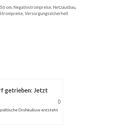
 Strom
,
Negativstrompreise
,
Netzausbau
,
Strompreise
,
Versorgungssicherheit
f getrieben: Jetzt
Nicht nur Merz ist d
hat sich selbst entlar
politische Drohkulisse entsteht
Wenn Loyalität mehr zählt als Qual
Mehr dazu