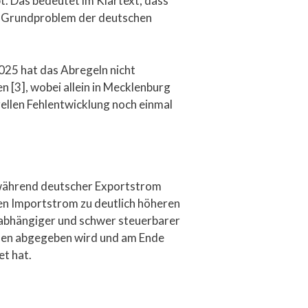
. Das bedeutet im Klartext, dass
das Grundproblem der deutschen
025 hat das Abregeln nicht
 [3], wobei allein in Mecklenburg
rellen Fehlentwicklung noch einmal
n während deutscher Exportstrom
en Importstrom zu deutlich höheren
erabhängiger und schwer steuerbarer
sen abgegeben wird und am Ende
t hat.