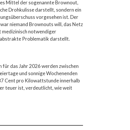
ztes Mittel der sogenannte Brownout,
che Drohkulisse darstellt, sondern ein
eugungsüberschuss vorgesehen ist. Der
zwar niemand Brownouts will, das Netz
it medizinisch notwendiger
bstrakte Problematik darstellt.
nn für das Jahr 2026 werden zwischen
 Feiertage und sonnige Wochenenden
 87 Cent pro Kilowattstunde innerhalb
 teuer ist, verdeutlicht, wie weit