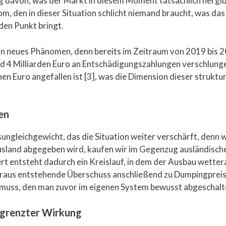
 davon, was der Markt in diesem Moment tatsächlich hergibt
rom, den in dieser Situation schlicht niemand braucht, was 
 den Punkt bringt.
in neues Phänomen, denn bereits im Zeitraum von 2019 bis 2
 4 Milliarden Euro an Entschädigungszahlungen verschlungen
n Euro angefallen ist [3], was die Dimension dieser struktu
en
sungleichgewicht, das die Situation weiter verschärft, den
Ausland abgegeben wird, kaufen wir im Gegenzug ausländisch
iert entsteht dadurch ein Kreislauf, in dem der Ausbau wett
daraus entstehende Überschuss anschließend zu Dumpingprei
muss, den man zuvor im eigenen System bewusst abgeschalte
egrenzter Wirkung