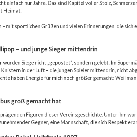
cht einfach nur Jahre. Das sind Kapitel voller Stolz, Schmerz
st Heimat.
 – mit sportlichen Grüßen und vielen Erinnerungen, die sich e
llipop – und junge Sieger mittendrin
er wurden Siege nicht „gepostet“, sondern gelebt. Im Supermä
nistern in der Luft – die jungen Spieler mittendrin, nicht a
chte haben Energie für mich noch größer gemacht: Weil man g
tbus groß gemacht hat
r prägenden Figuren dieser Vereinsgeschichte. Unter ihm wu
zunehmender Gegner, eine Mannschaft, die sich Respekt erar