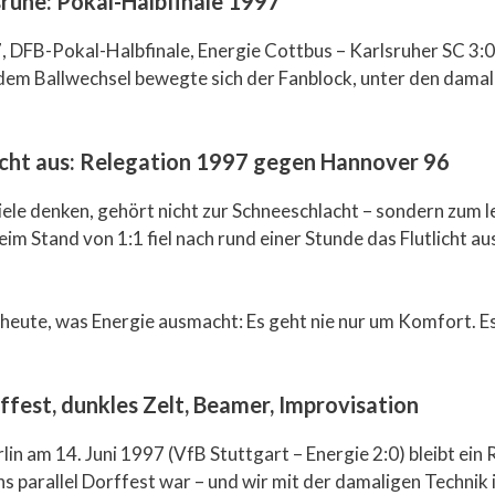
ruhe: Pokal-Halbfinale 1997
97, DFB-Pokal-Halbfinale, Energie Cottbus – Karlsruher SC 3:0
edem Ballwechsel bewegte sich der Fanblock, unter den damal
 Licht aus: Relegation 1997 gegen Hannover 96
 viele denken, gehört nicht zur Schneeschlacht – sondern zum
im Stand von 1:1 fiel nach rund einer Stunde das Flutlicht a
 heute, was Energie ausmacht: Es geht nie nur um Komfort. 
rffest, dunkles Zelt, Beamer, Improvisation
in am 14. Juni 1997 (VfB Stuttgart – Energie 2:0) bleibt ein 
ns parallel Dorffest war – und wir mit der damaligen Technik