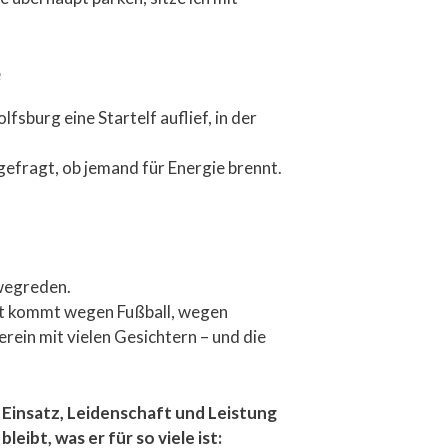
e
fsburg eine Startelf auflief, in der
efragt, ob jemand für Energie brennt.
 wegreden.
eit kommt wegen Fußball, wegen
erein mit vielen Gesichtern – und die
 Einsatz, Leidenschaft und Leistung
eibt, was er für so viele ist: