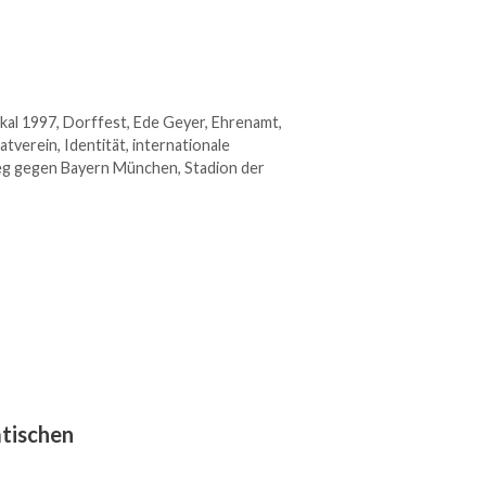
al 1997
,
Dorffest
,
Ede Geyer
,
Ehrenamt
,
atverein
,
Identität
,
internationale
eg gegen Bayern München
,
Stadion der
tischen