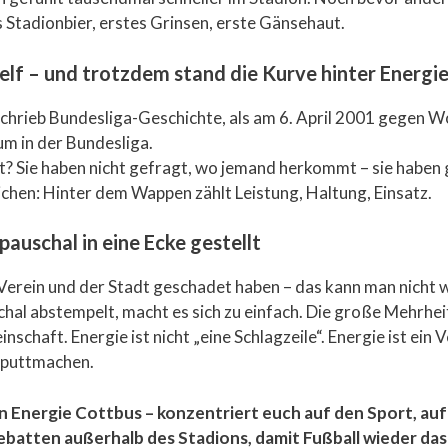
 Stadionbier, erstes Grinsen, erste Gänsehaut.
telf – und trotzdem stand die Kurve hinter Energi
 schrieb Bundesliga-Geschichte, als am 6. April 2001 gegen Wol
um in der Bundesliga.
? Sie haben nicht gefragt, wo jemand herkommt – sie haben g
ichen: Hinter dem Wappen zählt Leistung, Haltung, Einsatz.
auschal in eine Ecke gestellt
m Verein und der Stadt geschadet haben – das kann man nicht
chal abstempelt, macht es sich zu einfach. Die große Mehrh
chaft. Energie ist nicht „eine Schlagzeile“. Energie ist ein V
kaputtmachen.
 Energie Cottbus – konzentriert euch auf den Sport, auf
ebatten außerhalb des Stadions, damit Fußball wieder das bl