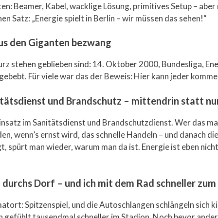
n: Beamer, Kabel, wacklige Lösung, primitives Setup – aber 
n Satz: „Energie spielt in Berlin – wir müssen das sehen!“
us den Giganten bezwang
kurz stehen geblieben sind: 14. Oktober 2000, Bundesliga, E
gebebt. Für viele war das der Beweis: Hier kann jeder kommen
tätsdienst und Brandschutz – mittendrin statt nu
 Einsatz im Sanitätsdienst und Brandschutzdienst. Wer das mac
n, wenn’s ernst wird, das schnelle Handeln – und danach dies
, spürt man wieder, warum man da ist. Energie ist eben nicht
 durchs Dorf – und ich mit dem Rad schneller zum
atort: Spitzenspiel, und die Autoschlangen schlängeln sich k
in gefühlt tausendmal schneller im Stadion. Noch bevor ander