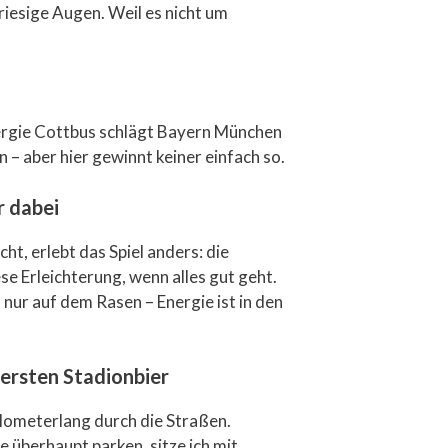
riesige Augen. Weil es nicht um
nergie Cottbus schlägt Bayern München
 – aber hier gewinnt keiner einfach so.
r dabei
ht, erlebt das Spiel anders: die
e Erleichterung, wenn alles gut geht.
 nur auf dem Rasen – Energie ist in den
 ersten Stadionbier
ilometerlang durch die Straßen.
e überhaupt parken, sitze ich mit