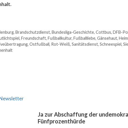
halt.
denburg
,
Brandschutzdienst
,
Bundesliga-Geschichte
,
Cottbus
,
DFB-Pok
utlichtspiel
,
Freundschaft
,
Fußballkultur
,
Fußballliebe
,
Gänsehaut
,
Heim
iveübertragung
,
Ostfußball
,
Rot-Weiß
,
Sanitätsdienst
,
Schneespiel
,
Si
enhalt
Newsletter
Ja zur Abschaffung der undemokra
Fünfprozenthürde