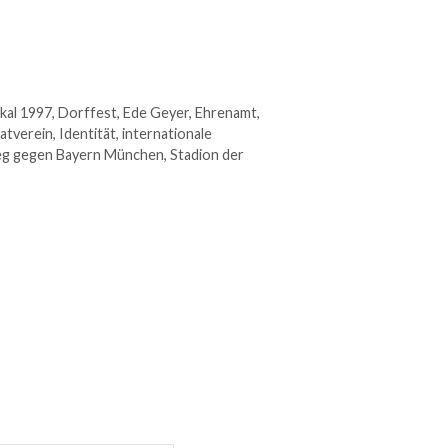
al 1997
,
Dorffest
,
Ede Geyer
,
Ehrenamt
,
atverein
,
Identität
,
internationale
eg gegen Bayern München
,
Stadion der