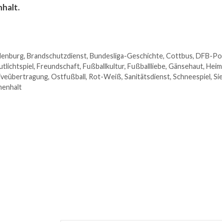
halt.
denburg
,
Brandschutzdienst
,
Bundesliga-Geschichte
,
Cottbus
,
DFB-Pok
utlichtspiel
,
Freundschaft
,
Fußballkultur
,
Fußballliebe
,
Gänsehaut
,
Heim
iveübertragung
,
Ostfußball
,
Rot-Weiß
,
Sanitätsdienst
,
Schneespiel
,
Si
enhalt