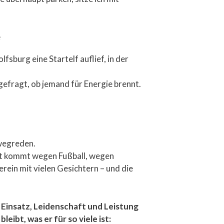
e
fsburg eine Startelf auflief, in der
efragt, ob jemand für Energie brennt.
 wegreden.
eit kommt wegen Fußball, wegen
erein mit vielen Gesichtern – und die
 Einsatz, Leidenschaft und Leistung
eibt, was er für so viele ist: