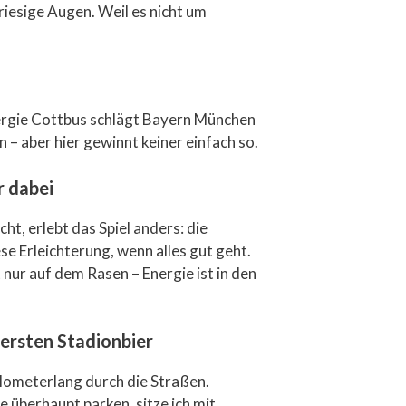
riesige Augen. Weil es nicht um
nergie Cottbus schlägt Bayern München
 – aber hier gewinnt keiner einfach so.
r dabei
ht, erlebt das Spiel anders: die
e Erleichterung, wenn alles gut geht.
 nur auf dem Rasen – Energie ist in den
 ersten Stadionbier
ilometerlang durch die Straßen.
e überhaupt parken, sitze ich mit