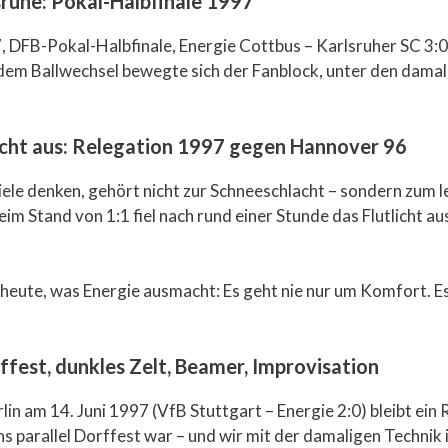
ruhe: Pokal-Halbfinale 1997
97, DFB-Pokal-Halbfinale, Energie Cottbus – Karlsruher SC 3:0
edem Ballwechsel bewegte sich der Fanblock, unter den damal
 Licht aus: Relegation 1997 gegen Hannover 96
 viele denken, gehört nicht zur Schneeschlacht – sondern zum
im Stand von 1:1 fiel nach rund einer Stunde das Flutlicht a
 heute, was Energie ausmacht: Es geht nie nur um Komfort. 
rffest, dunkles Zelt, Beamer, Improvisation
in am 14. Juni 1997 (VfB Stuttgart – Energie 2:0) bleibt ein 
ns parallel Dorffest war – und wir mit der damaligen Technik