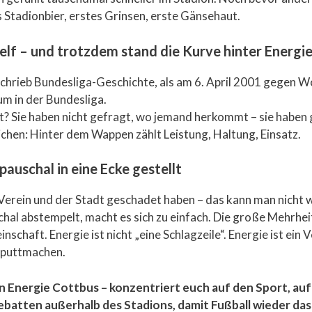
 Stadionbier, erstes Grinsen, erste Gänsehaut.
telf – und trotzdem stand die Kurve hinter Energi
 schrieb Bundesliga-Geschichte, als am 6. April 2001 gegen Wol
um in der Bundesliga.
? Sie haben nicht gefragt, wo jemand herkommt – sie haben g
ichen: Hinter dem Wappen zählt Leistung, Haltung, Einsatz.
auschal in eine Ecke gestellt
m Verein und der Stadt geschadet haben – das kann man nicht
chal abstempelt, macht es sich zu einfach. Die große Mehrh
chaft. Energie ist nicht „eine Schlagzeile“. Energie ist ein V
kaputtmachen.
 Energie Cottbus – konzentriert euch auf den Sport, auf
ebatten außerhalb des Stadions, damit Fußball wieder das bl