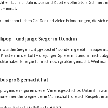
cht einfach nur Jahre. Das sind Kapitel voller Stolz, Schmerz
st Heimat.
 – mit sportlichen Grüßen und vielen Erinnerungen, die sich e
llipop – und junge Sieger mittendrin
er wurden Siege nicht „gepostet“, sondern gelebt. Im Supermä
nistern in der Luft – die jungen Spieler mittendrin, nicht a
chte haben Energie für mich noch größer gemacht: Weil man g
tbus groß gemacht hat
r prägenden Figuren dieser Vereinsgeschichte. Unter ihm wu
zunehmender Gegner, eine Mannschaft, die sich Respekt erar