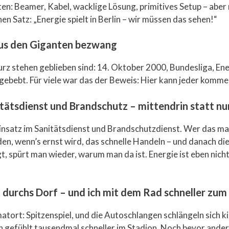
n: Beamer, Kabel, wacklige Lösung, primitives Setup – aber 
n Satz: „Energie spielt in Berlin – wir müssen das sehen!“
us den Giganten bezwang
kurz stehen geblieben sind: 14. Oktober 2000, Bundesliga, E
gebebt. Für viele war das der Beweis: Hier kann jeder kommen
tätsdienst und Brandschutz – mittendrin statt nu
 Einsatz im Sanitätsdienst und Brandschutzdienst. Wer das mac
n, wenn’s ernst wird, das schnelle Handeln – und danach dies
, spürt man wieder, warum man da ist. Energie ist eben nicht
 durchs Dorf – und ich mit dem Rad schneller zum
atort: Spitzenspiel, und die Autoschlangen schlängeln sich k
in gefühlt tausendmal schneller im Stadion. Noch bevor ander