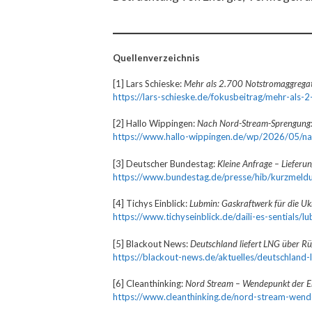
Quellenverzeichnis
[1] Lars Schieske:
Mehr als 2.700 Notstromaggregate
https://lars-schieske.de/fokusbeitrag/mehr-als
[2] Hallo Wippingen:
Nach Nord-Stream-Sprengung: 
https://www.hallo-wippingen.de/wp/2026/05/nac
[3] Deutscher Bundestag:
Kleine Anfrage – Lieferu
https://www.bundestag.de/presse/hib/kurzmel
[4] Tichys Einblick:
Lubmin: Gaskraftwerk für die Uk
https://www.tichyseinblick.de/daili-es-sentials/
[5] Blackout News:
Deutschland liefert LNG über Rü
https://blackout-news.de/aktuelles/deutschland-l
[6] Cleanthinking:
Nord Stream – Wendepunkt der En
https://www.cleanthinking.de/nord-stream-wend