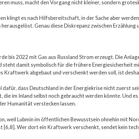
eren muss, macht den Vorgang nicht kleiner, sondern grotesk
ßen klingt es nach Hilfsbereitschaft, in der Sache aber wer
 herausgelöst. Genau diese Diskrepanz zwischen Erzählung un
wurde bis 2022 mit Gas aus Russland Strom erzeugt. Die Anla
teht damit symbolisch für die frühere Energiesicherheit mi
s Kraftwerk abgebaut und verschenkt werden soll, ist desha
ol dafür, dass Deutschland in der Energiekrise nicht zuerst se
 die im Inland selbst noch gebraucht werden könnte. Und es is
der Humanität verstecken lassen.
ion, weil Lubmin im öffentlichen Bewusstsein ohnehin mit No
 [6,8]. Wer dort ein Kraftwerk verschenkt, sendet kein tech