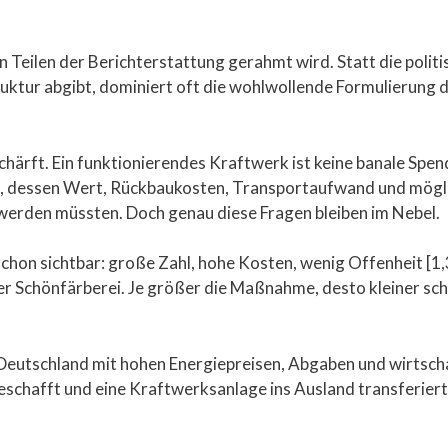
in Teilen der Berichterstattung gerahmt wird. Statt die politis
ruktur abgibt, dominiert oft die wohlwollende Formulierung 
härft. Ein funktionierendes Kraftwerk ist keine banale Spe
, dessen Wert, Rückbaukosten, Transportaufwand und möglic
erden müssten. Doch genau diese Fragen bleiben im Nebel.
hon sichtbar: große Zahl, hohe Kosten, wenig Offenheit [1
cher Schönfärberei. Je größer die Maßnahme, desto kleiner sch
utschland mit hohen Energiepreisen, Abgaben und wirtscha
chafft und eine Kraftwerksanlage ins Ausland transferiert. D