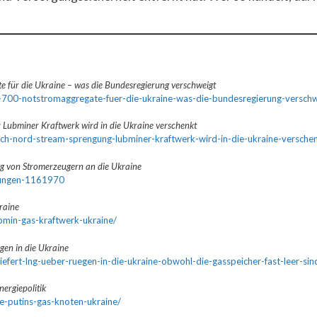
 für die Ukraine – was die Bundesregierung verschweigt
-2-700-notstromaggregate-fuer-die-ukraine-was-die-bundesregierung-verschw
Lubminer Kraftwerk wird in die Ukraine verschenkt
h-nord-stream-sprengung-lubminer-kraftwerk-wird-in-die-ukraine-versche
ng von Stromerzeugern an die Ukraine
dungen-1161970
raine
lubmin-gas-kraftwerk-ukraine/
gen in die Ukraine
iefert-lng-ueber-ruegen-in-die-ukraine-obwohl-die-gasspeicher-fast-leer-sin
ergiepolitik
e-putins-gas-knoten-ukraine/