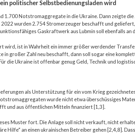
ein politischer Selbstbedienungsladen wird
und 1.700 Notstromaggregate in die Ukraine. Dann zeigte die
t 2022 wurden 2.754 Stromerzeuger beschafft und geliefert, 
 funktionsfähiges Gaskraftwerk aus Lubmin soll ebenfalls an
ert wird, ist in Wahrheit ein immer größer werdender Transfe
e in großer Zahl neu beschafft, dann soll sogar eine kompl
: Für die Ukraine ist offenbar genug Geld, Technik und logis
eferungen als Unterstützung für ein vom Krieg gezeichnetes L
en Notstromaggregaten wurde nicht etwa überschüssiges Ma
t und aus öffentlichen Mitteln finanziert [1,3].
ses Muster fort. Die Anlage soll nicht verkauft, nicht erhalt
re Hilfe“ an einen ukrainischen Betreiber gehen [2,4,8]. D