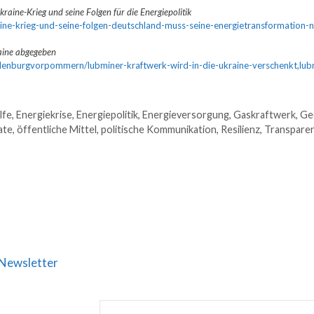
kraine-Krieg und seine Folgen für die Energiepolitik
aine-krieg-und-seine-folgen-deutschland-muss-seine-energietransformation-n
raine abgegeben
klenburgvorpommern/lubminer-kraftwerk-wird-in-die-ukraine-verschenkt,lu
lfe
,
Energiekrise
,
Energiepolitik
,
Energieversorgung
,
Gaskraftwerk
,
Geo
ate
,
öffentliche Mittel
,
politische Kommunikation
,
Resilienz
,
Transpare
Newsletter