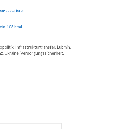
eu-austarieren
bmin-108.html
politik
,
Infrastrukturtransfer
,
Lubmin
,
nz
,
Ukraine
,
Versorgungssicherheit
,