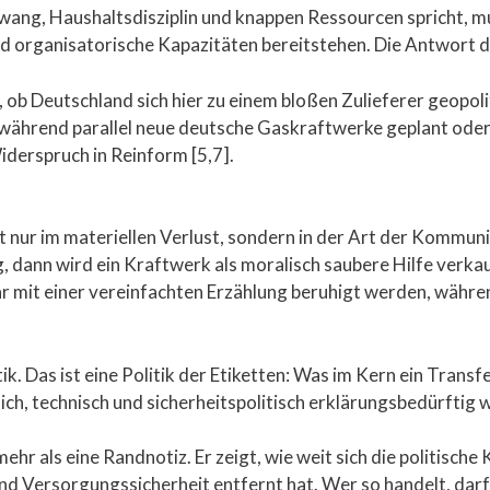
wang, Haushaltsdisziplin und knappen Ressourcen spricht, m
d organisatorische Kapazitäten bereitstehen. Die Antwort da
 ob Deutschland sich hier zu einem bloßen Zulieferer geopol
während parallel neue deutsche Gaskraftwerke geplant oder 
iderspruch in Reinform [5,7].
t nur im materiellen Verlust, sondern in der Art der Kommun
dann wird ein Kraftwerk als moralisch saubere Hilfe verkauf
bar mit einer vereinfachten Erzählung beruhigt werden, wäh
ik. Das ist eine Politik der Etiketten: Was im Kern ein Transfe
lich, technisch und sicherheitspolitisch erklärungsbedürftig 
ehr als eine Randnotiz. Er zeigt, wie weit sich die politische
 Versorgungssicherheit entfernt hat. Wer so handelt, darf 